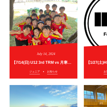
July
14
,
2024
【7/14(日) U12 3rd TRM vs 月寒少年団・新琴似西SS】
ジュニア
お知らせ
お