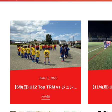
June
9
,
2025
【6/8(日) U12 Top TRM vs ジュントスSC・アスルクラロ札幌】
未分類