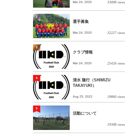
Mar 24, 2020
33008 views
2
選手募集
Mar 24, 2020
32227 views
3
クラブ情報
Mar 24, 2020
25426 views
4
清水 隆行（SHIMIZU
TAKAYUKI）
Aug 25, 2022
19860 views
5
活動について
19308 views