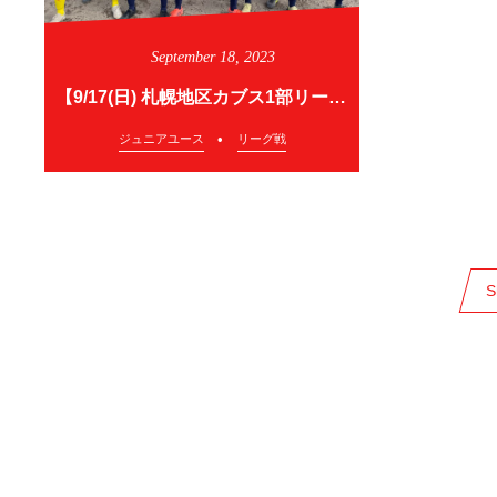
September
18
,
2023
【9/17(日) 札幌地区カブス1部リーグ 最終節】
ジュニアユース
リーグ戦
S