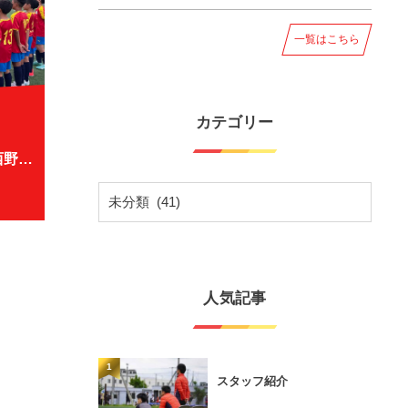
一覧はこちら
カテゴリー
【9/17(日) U12 team TRM vs 西野第二】
人気記事
1
スタッフ紹介