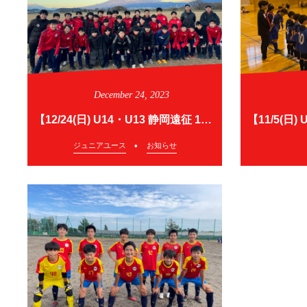
December
24
,
2023
【12/24(日) U14・U13 静岡遠征 1日目】
ジュニアユース
お知らせ