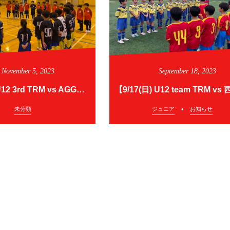
November
5
,
2023
September
18
,
2023
【11/5(日) U12 3rd TRM vs AGGRE・LIV FC】
未分類
ジュニア
お知らせ