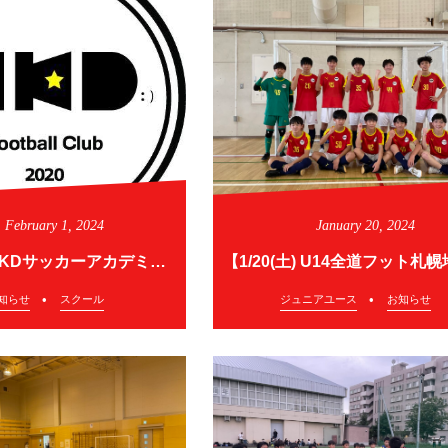
February
1
,
2024
January
20
,
2024
【1/27(土)HKDサッカーアカデミー本校KIDSコース】
知らせ
スクール
ジュニアユース
お知らせ