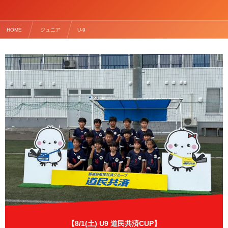
HOME
ジュニア
U-9
【8/1(土) U9 道民共済CUP】