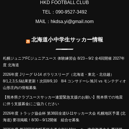
HKD FOOTBALL CLUB
TEL：090-9527-3492
MAIL：hkdsa.yi@gmail.nom
北海道小中学生サッカー情報
札幌ジュニアFCジュニアユース 体験練習会 8/23～9/2 全4回開催 2027年
度 北海道
2026年度 Jリーグ U-14 ポラリスリーグ（北海道・東北・北信越）
8/1,2,3,5,6結果更新！次回8/9,10 8/4 コンサドーレ旭川 vs モンテディオ
山形庄内の情報募集
【熊本県クラブユースサッカー連盟緊急支援のお願い】熊本県での地震
に伴う支援募金にご協力ください
2026年度 トラック協会杯 第38回全道U-11サッカー大会 札幌地区予選 (北
海道) 要項掲載！8/30～9/12開催 組合せ募集