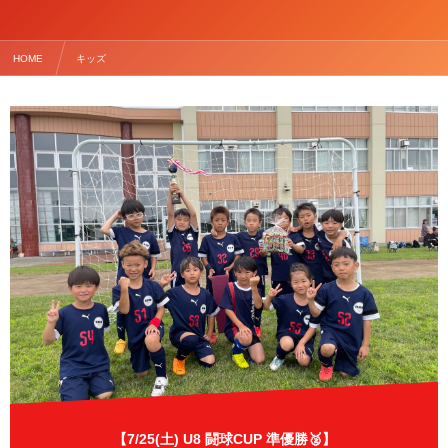
HOME
キッズ
【7/25(土) U8 闘球CUP 準優勝🥈】