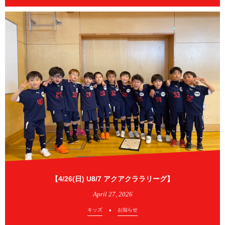
【4/26(日) U8/7 アクアクララリーグ】
April
27
,
2026
キッズ
お知らせ