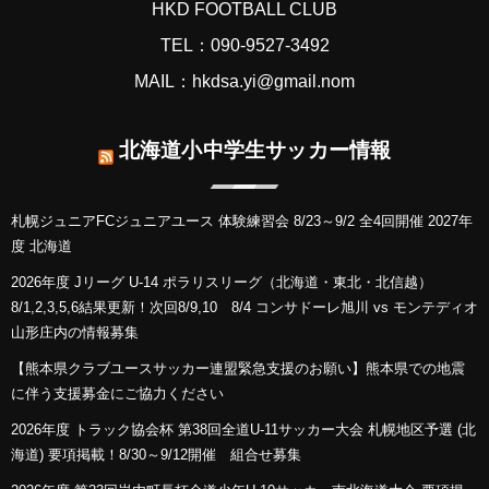
HKD FOOTBALL CLUB
TEL：090-9527-3492
MAIL：hkdsa.yi@gmail.nom
北海道小中学生サッカー情報
札幌ジュニアFCジュニアユース 体験練習会 8/23～9/2 全4回開催 2027年
度 北海道
2026年度 Jリーグ U-14 ポラリスリーグ（北海道・東北・北信越）
8/1,2,3,5,6結果更新！次回8/9,10 8/4 コンサドーレ旭川 vs モンテディオ
山形庄内の情報募集
【熊本県クラブユースサッカー連盟緊急支援のお願い】熊本県での地震
に伴う支援募金にご協力ください
2026年度 トラック協会杯 第38回全道U-11サッカー大会 札幌地区予選 (北
海道) 要項掲載！8/30～9/12開催 組合せ募集