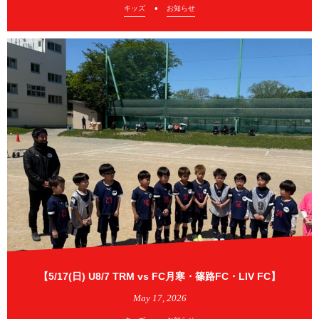
キッズ
お知らせ
【5/17(日) U8/7 TRM vs FC月寒・篠路FC・LIV FC】
May
17
,
2026