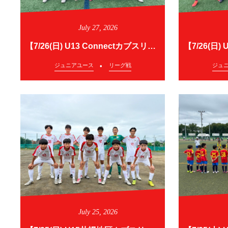
July
27
,
2026
【7/26(日) U13 Connectカブスリーグ2部】
ジュニアユース
リーグ戦
ジュ
July
25
,
2026