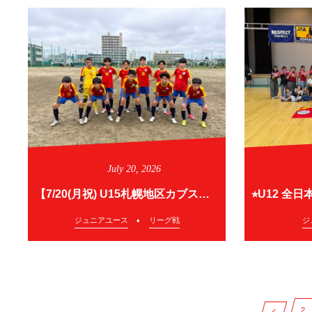
July
20
,
2026
【7/20(月祝) U15札幌地区カブスリーグ2部】
ジュニアユース
リーグ戦
ジ
2