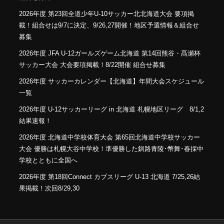
2026年度 第23回全道少年U-10サッカー北北海道大会 要項掲
載！組合せは9/7に決定、9/26,27開催！地区予選情報＆組合せ
募集
2026年度 JFA U-12ガールズゲーム北海道 第14回熊谷・髙瀬杯
サッカー大会 大会要項掲載！8/22開催 組合せ募集
2026年度 サッカーカレンダー【北海道】年間大会スケジュール
一覧
2026年度 U-12サッカーリーグ in 北海道 札幌地区リーグ 8/1,2
結果速報！
2026年度 北海道中学校体育大会 第65回北海道中学校サッカー
大会 優勝は札幌大谷中学校！準優勝した釧路青陵･幣舞･春採中
学校とともに全国へ
2026年度 第18回Connect カブスリーグ U-13 北海道 7/25,26結
果掲載！次回8/29,30