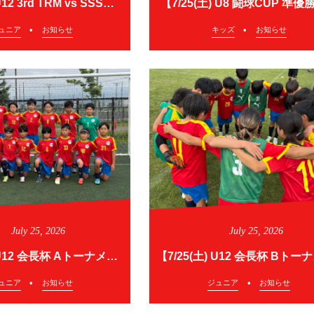
【7/25(土) U12 3rd TRM vs SSSサクセス】
【7/25(土) U8 闘球CUP 準優
ュニア
お知らせ
キッズ
お知らせ
July
25
,
2026
July
25
,
2026
【7/25(土) U12 会長杯 Aトーナメント】
ュニア
お知らせ
ジュニア
お知らせ