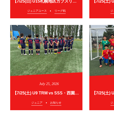
【7/25(日) U15札幌地区カブスリーグ2部】
ジュニアユース
リーグ戦
ジ
July
25
,
2026
【7/25(土) U9 TRM vs SSS・西園福井野】
ジュニア
お知らせ
ジ