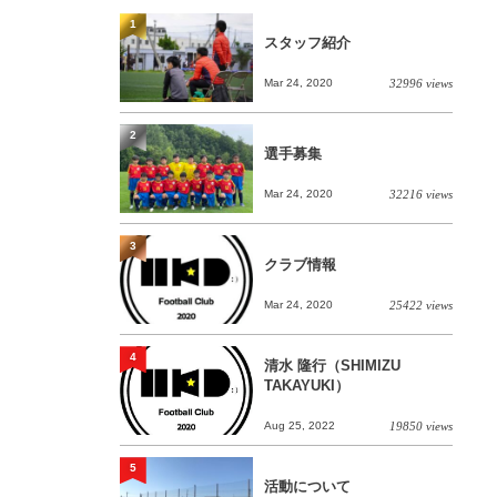
1
スタッフ紹介
Mar 24, 2020
32996 views
2
選手募集
Mar 24, 2020
32216 views
3
クラブ情報
Mar 24, 2020
25422 views
4
清水 隆行（SHIMIZU
TAKAYUKI）
Aug 25, 2022
19850 views
5
活動について