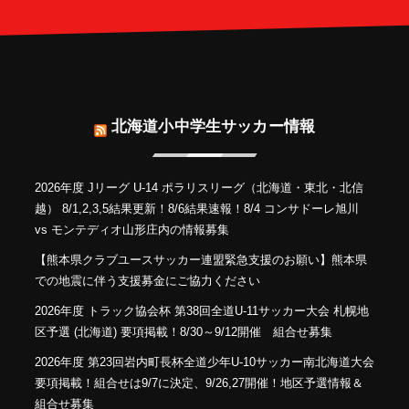
北海道小中学生サッカー情報
2026年度 Jリーグ U-14 ポラリスリーグ（北海道・東北・北信
越） 8/1,2,3,5結果更新！8/6結果速報！8/4 コンサドーレ旭川
vs モンテディオ山形庄内の情報募集
【熊本県クラブユースサッカー連盟緊急支援のお願い】熊本県
での地震に伴う支援募金にご協力ください
2026年度 トラック協会杯 第38回全道U-11サッカー大会 札幌地
区予選 (北海道) 要項掲載！8/30～9/12開催 組合せ募集
2026年度 第23回岩内町長杯全道少年U-10サッカー南北海道大会
要項掲載！組合せは9/7に決定、9/26,27開催！地区予選情報＆
組合せ募集