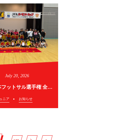
July
20
,
2026
⭐︎U12 全日本フットサル選手権 全国大会出場⭐︎
ュニア
お知らせ