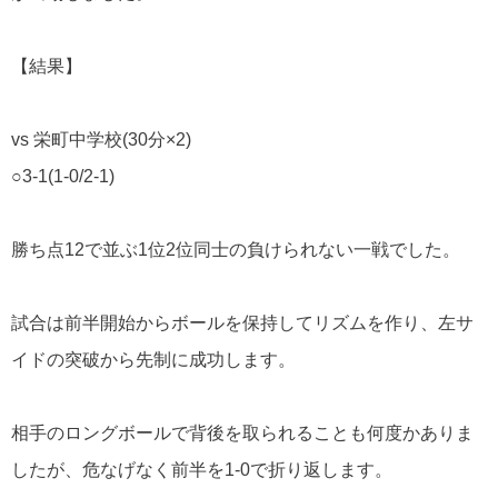
【結果】
vs
栄町中学校
(30
分
×2)
○3-1(1-0/2-1)
勝ち点
12
で並ぶ
1
位
2
位同士の負けられない一戦でした。
試合は前半開始からボールを保持してリズムを作り、左サ
イドの突破から先制に成功します。
相手のロングボールで背後を取られることも何度かありま
したが、危なげなく前半を
1-0
で折り返します。