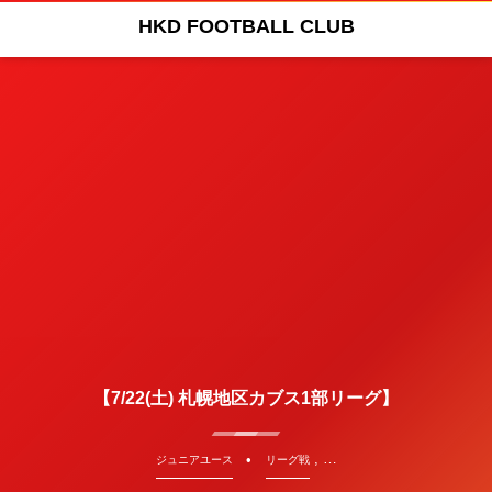
HKD FOOTBALL CLUB
【7/22(土) 札幌地区カブス1部リーグ】
, …
ジュニアユース
リーグ戦