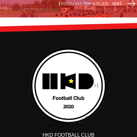
【7/22(土) U12 TRM vs FC志文、稲穂】
HKD FOOTBALL CLUB