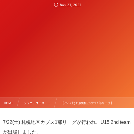
July
23
,
2023
HOME
ジュニアユース , …
【7/22(土) 札幌地区カブス1部リーグ】
7/22(
土
)
札幌地区カブス
1
部リーグが行われ、
U15 2nd team
が出場しました。