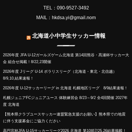
TEL：090-9527-3492
MAIL：hkdsa.yi@gmail.nom
北海道小中学生サッカー情報
2026年度 JFA U-12ガールズゲーム北海道 第14回熊谷・髙瀬杯サッカー大
会 組合せ掲載！8/22,23開催
2026年度 Jリーグ U-14 ポラリスリーグ（北海道・東北・北信越）
8/9,10,結果速報！
2026年度 U-12サッカーリーグ in 北海道 札幌地区リーグ 8/9結果速報！
札幌ジュニアFCジュニアユース 体験練習会 8/23～9/2 全4回開催 2027年
度 北海道
【熊本県クラブユースサッカー連盟緊急支援のお願い】熊本県での地震
に伴う支援募金にご協力ください
高円宮杯JFA U-15サッカーリーグ2026 北海道 第10節7/25,26結果掲載！