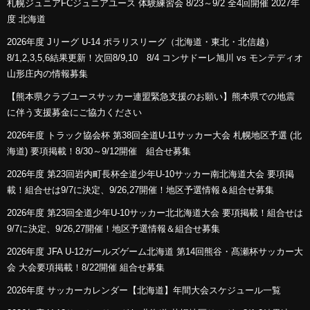
札幌ジュニアFCジュニアユース 体験練習会 8/23～9/2 全4回開催 2027年
度 北海道
2026年度 Jリーグ U-14 ポラリスリーグ（北海道・東北・北信越）
8/1,2,3,5,6結果更新！次回8/9,10 8/4 コンサドーレ旭川 vs モンテディオ
山形庄内の情報募集
【熊本県クラブユースサッカー連盟緊急支援のお願い】熊本県での地震
に伴う支援募金にご協力ください
2026年度 トラック協会杯 第38回全道U-11サッカー大会 札幌地区予選 (北
海道) 要項掲載！8/30～9/12開催 組合せ募集
2026年度 第23回岩内町長杯全道少年U-10サッカー南北海道大会 要項掲
載！組合せは9/7に決定、9/26,27開催！地区予選情報＆組合せ募集
2026年度 第23回全道少年U-10サッカー北北海道大会 要項掲載！組合せは
9/7に決定、9/26,27開催！地区予選情報＆組合せ募集
2026年度 JFA U-12ガールズゲーム北海道 第14回熊谷・髙瀬杯サッカー大
会 大会要項掲載！8/22開催 組合せ募集
2026年度 サッカーカレンダー【北海道】年間大会スケジュール一覧