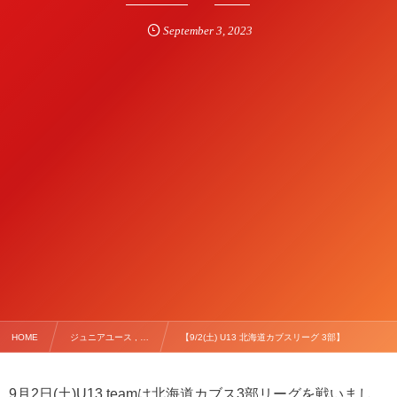
September
3
,
2023
HOME
ジュニアユース , …
【9/2(土) U13 北海道カブスリーグ 3部】
9
月
2
日
(
土
)U13 team
は北海道カブス
3
部リーグを戦いまし