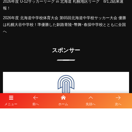
2026年度 U-12サッカーリーグ in 北海道 札幌地区リーグ 8/1,2結果速
報！
2026年度 北海道中学校体育大会 第65回北海道中学校サッカー大会 優勝
は札幌大谷中学校！準優勝した釧路青陵･幣舞･春採中学校とともに全国
へ
スポンサー
メニュー
前へ
ホーム
先頭へ
次へ