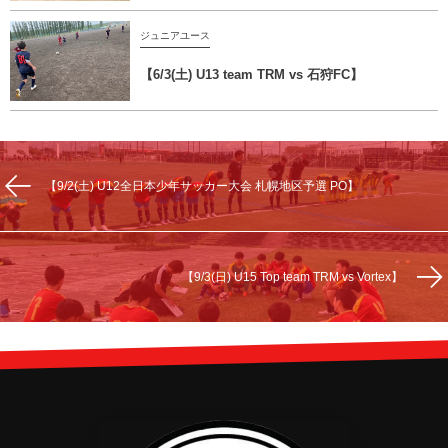
ジュニアユース
【6/3(土) U13 team TRM vs 石狩FC】
【9/2(土) U12全日本少年サッカー大会 札幌地区予選 PO】
【9/3(日) U15 Top team TRM vs Vortex】