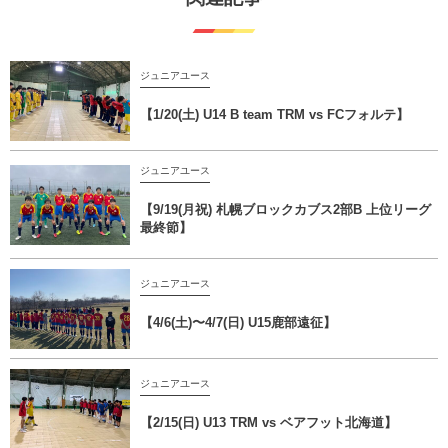
ジュニアユース
【1/20(土) U14 B team TRM vs FCフォルテ】
ジュニアユース
【9/19(月祝) 札幌ブロックカブス2部B 上位リーグ
最終節】
ジュニアユース
【4/6(土)〜4/7(日) U15鹿部遠征】
ジュニアユース
【2/15(日) U13 TRM vs ベアフット北海道】