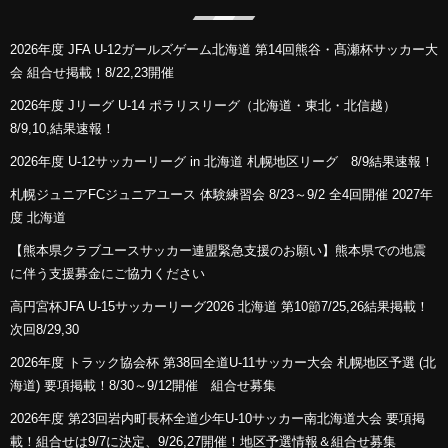
2026年度 JFA U-12ガールズゲーム北海道 第14回熊谷・髙瀬杯サッカー大
会 組合せ掲載！8/22,23開催
2026年度 Jリーグ U-14 ポラリスリーグ（北海道・東北・北信越）
8/9,10,結果速報！
2026年度 U-12サッカーリーグ in 北海道 札幌地区リーグ 8/9結果速報！
札幌ジュニアFCジュニアユース 体験練習会 8/23～9/2 全4回開催 2027年
度 北海道
【熊本県クラブユースサッカー連盟緊急支援のお願い】熊本県での地震
に伴う支援募金にご協力ください
高円宮杯JFA U-15サッカーリーグ2026 北海道 第10節7/25,26結果掲載！
次回8/29,30
2026年度 トラック協会杯 第38回全道U-11サッカー大会 札幌地区予選 (北
海道) 要項掲載！8/30～9/12開催 組合せ募集
2026年度 第23回岩内町長杯全道少年U-10サッカー南北海道大会 要項掲
載！組合せは9/7に決定、9/26,27開催！地区予選情報＆組合せ募集