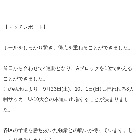
【マッチレポート】
ボールをしっかり繋ぎ、得点を重ねることができました。
前日から合わせて
4
連勝となり、
A
ブロックを
1
位で終える
ことができました。
この結果により、
9
月
23
日
(
土
)
、
10
月
1
日
(
日
)
に行われる
8
人
制サッカー
U-10
大会の本選に出場することが決まりまし
た。
各区の予選を勝ち抜いた強豪との戦いが待っています。し