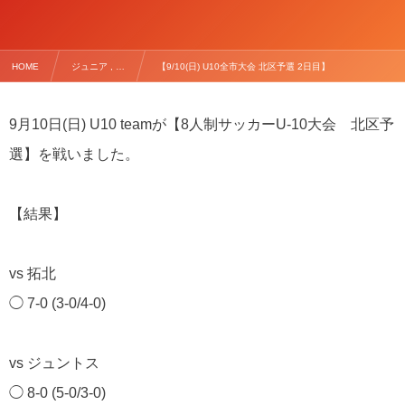
HOME
ジュニア , …
【9/10(日) U10全市大会 北区予選 2日目】
9
月
10
日(日)
U10 team
が【
8
人制サッカー
U-10
大会 北区予
選】を戦いました。
【結果】
vs
拓北
◯
7-0 (3-0/4-0)
vs
ジュントス
◯
8-0 (5-0/3-0)