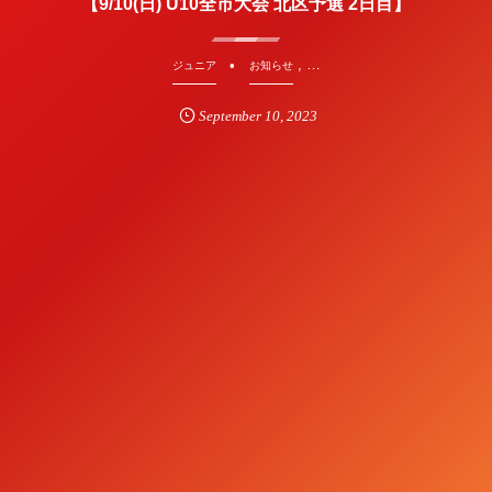
【9/10(日) U10全市大会 北区予選 2日目】
, …
ジュニア
お知らせ
September
10
,
2023