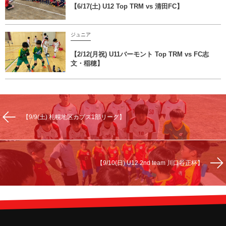
【6/17(土) U12 Top TRM vs 清田FC】
ジュニア
【2/12(月祝) U11バーモント Top TRM vs FC志
文・稲穂】
【9/9(土) 札幌地区カブス1部リーグ】
【9/10(日) U12 2nd team 川口谷正杯】