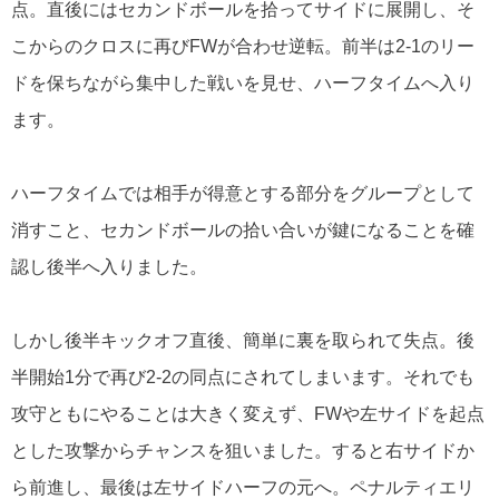
点。
直後にはセカンドボールを拾ってサイドに展開し、そ
こからのクロスに再び
FW
が合わせ逆転。前半は
2-1
のリー
ドを保ちながら集中した戦いを見せ、ハーフタイムへ入り
ます。
ハーフタイムでは相手が得意とする部分をグループとして
消すこと、セカンドボールの拾い合いが鍵になることを確
認し後半へ入りました。
しかし後半キックオフ直後、簡単に裏を取られて失点。後
半開始
1
分で再び
2-2
の同点にされてしまいます。それでも
攻守ともにやることは大きく変えず、
FW
や左サイドを起点
とした攻撃からチャンスを狙いました。すると右サイドか
ら前進し、最後は左サイドハーフの元へ。ペナルティエリ