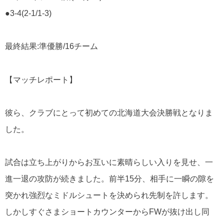
●3-4(2-1/1-3)
最終結果
:
準優勝
/16
チーム
【マッチレポート】
彼ら、クラブにとって初めての北海道大会決勝戦となりま
した。
試合は立ち上がりからお互いに素晴らしい入りを見せ、一
進一退の攻防が続きました。前半
15
分、相手に一瞬の隙を
突かれ強烈なミドルシュートを決められ先制を許します。
しかしすぐさまショートカウンターから
FW
が抜け出し同