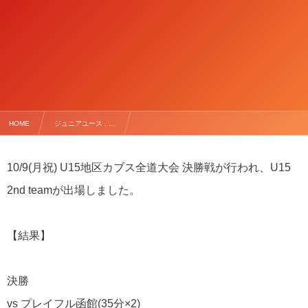
HOME
ジュニアユース , …
【U15 2nd 地区カブス北海道大会 準優勝】
10/9(
月祝
) U15
地区カブス全道大会
決勝戦が行われ、
U15
2nd team
が出場しました。
【結果】
決勝
vs
プレイフル函館
(35
分
×2)