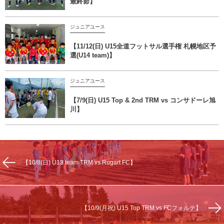
最終節】
ジュニアユース
【11/12(日) U15全道フットサル選手権 札幌地区予
選(U14 team)】
ジュニアユース
【7/9(日) U15 Top & 2nd TRM vs コンサドーレ旭
川】
【10/8(日) U13 team TRM vs Rugart FC】
【10/9(月祝) U15 Top TRM vs FCフォルテ】