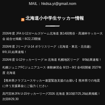
MAIL：hkdsa.yi@gmail.nom
北海道小中学生サッカー情報
2026年度 JFA U-12ガールズゲーム北海道 第14回熊谷・髙瀬杯サッカー大
会 組合せ掲載！8/22,23開催
2026年度 Jリーグ U-14 ポラリスリーグ（北海道・東北・北信越）
8/9,10,結果速報！
2026年度 U-12サッカーリーグ in 北海道 札幌地区リーグ 8/9結果速報！
札幌ジュニアFCジュニアユース 体験練習会 8/23～9/2 全4回開催 2027年
度 北海道
【熊本県クラブユースサッカー連盟緊急支援のお願い】熊本県での地震
に伴う支援募金にご協力ください
高円宮杯JFA U-15サッカーリーグ2026 北海道 第10節7/25,26結果掲載！
次回8/29,30