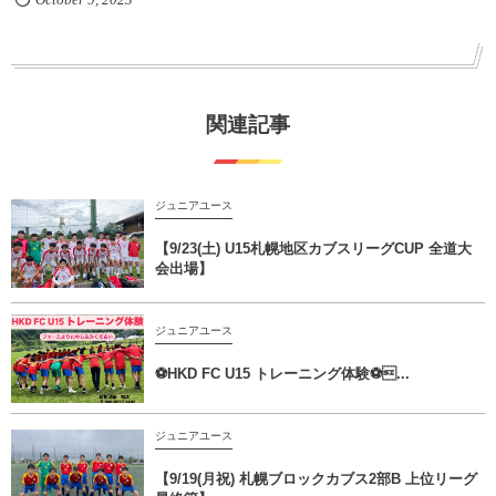
関連記事
ジュニアユース
【9/23(土) U15札幌地区カブスリーグCUP 全道大
会出場】
ジュニアユース
⚽️HKD FC U15 トレーニング体験⚽...
ジュニアユース
【9/19(月祝) 札幌ブロックカブス2部B 上位リーグ