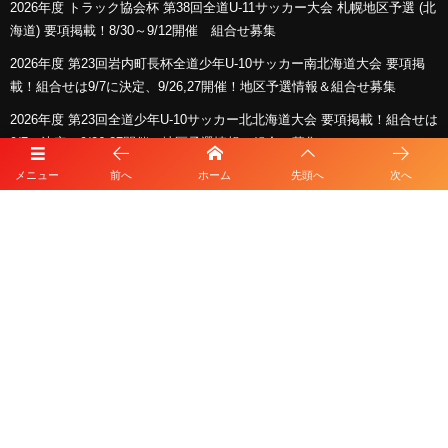
2026年度 トラック協会杯 第38回全道U-11サッカー大会 札幌地区予選 (北
海道) 要項掲載！8/30～9/12開催 組合せ募集
2026年度 第23回岩内町長杯全道少年U-10サッカー南北海道大会 要項掲
載！組合せは9/7に決定、9/26,27開催！地区予選情報＆組合せ募集
2026年度 第23回全道少年U-10サッカー北北海道大会 要項掲載！組合せは
9/7に決定、9/26,27開催！地区予選情報＆組合せ募集
2026年度 サッカーカレンダー【北海道】年間大会スケジュール一覧
メニュー
前へ
ホーム
先頭へ
次へ
スポンサー