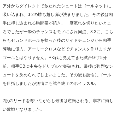
ア外からダイレクトで放たれたシュートはゴールネットに
吸い込まれ、
3-2
の勝ち越し弾が決まりました。その後は相
手に押し込まれる時間帯が続き、一度流れを切りたいとこ
ろでしたが一瞬のチャンスをモノにされ同点、
3-3
に。こち
らもセカンドボールを拾った後のサイドチェンジから相手
陣地に侵入。アーリークロスなどでチャンスを作りますが
ゴールとはなりません。
PK
戦も見えてきた試合終了
5
分
前。
相手
CB
に中央をドリブルで突破され、最後は強烈なシ
ュートを決められてしまいました。その後も懸命にゴール
を目指しましたが無情にも試合終了のホイッスル。
2
度のリードを奪いながらも最後は逆転される、非常に悔し
い敗戦となりました。