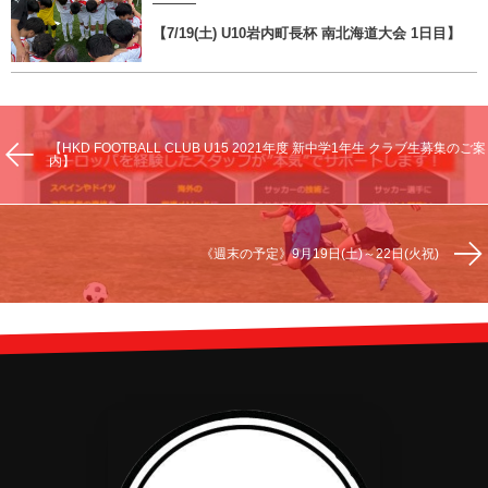
【7/19(土) U10岩内町長杯 南北海道大会 1日目】
【HKD FOOTBALL CLUB U15 2021年度 新中学1年生 クラブ生募集のご案
内】
《週末の予定》9月19日(土)～22日(火祝)