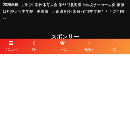
2026年度 北海道中学校体育大会 第65回北海道中学校サッカー大会 優勝
は札幌大谷中学校！準優勝した釧路青陵･幣舞･春採中学校とともに全国
へ
スポンサー
メニュー
前へ
ホーム
先頭へ
次へ