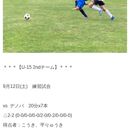
＊＊＊【U-15 2ndチーム】＊＊＊
9月12日(土) 練習試合
vs デノバ 20分x7本
△2-2 (0-0/0-0/0-0/2-0/0-2/0-0/0-0)
得点者：こうき、平りゅうき