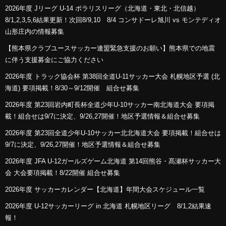
2026年度 Jリーグ U-14 ポラリスリーグ（北海道・東北・北信越）
8/1,2,3,5,6結果更新！次回8/9,10 8/4 コンサドーレ旭川 vs モンテディオ
山形庄内の情報募集
【熊本県クラブユースサッカー連盟緊急支援のお願い】熊本県での地震
に伴う支援募金にご協力ください
2026年度 トラック協会杯 第38回全道U-11サッカー大会 札幌地区予選 (北
海道) 要項掲載！8/30～9/12開催 組合せ募集
2026年度 第23回岩内町長杯全道少年U-10サッカー南北海道大会 要項掲
載！組合せは9/7に決定、9/26,27開催！地区予選情報＆組合せ募集
2026年度 第23回全道少年U-10サッカー北北海道大会 要項掲載！組合せは
9/7に決定、9/26,27開催！地区予選情報＆組合せ募集
2026年度 JFA U-12ガールズゲーム北海道 第14回熊谷・髙瀬杯サッカー大
会 大会要項掲載！8/22開催 組合せ募集
2026年度 サッカーカレンダー【北海道】年間大会スケジュール一覧
2026年度 U-12サッカーリーグ in 北海道 札幌地区リーグ 8/1,2結果速
報！