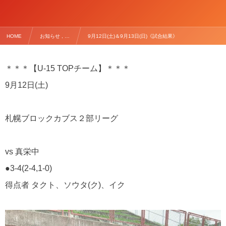
HOME
お知らせ , …
9月12日(土)＆9月13日(日)《試合結果》
＊＊＊【U-15 TOPチーム】＊＊＊
9月12日(土)
札幌ブロックカブス２部リーグ
vs 真栄中
●3-4(2-4,1-0)
得点者 タクト、ソウタ(ク)、イク