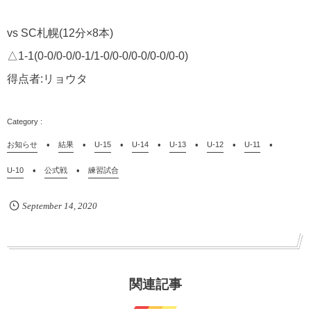
vs SC札幌(12分×8本)
△1-1(0-0/0-0/0-1/1-0/0-0/0-0/0-0/0-0)
得点者:リョウタ
お知らせ
結果
U-15
U-14
U-13
U-12
U-11
U-10
公式戦
練習試合
September
14
,
2020
関連記事