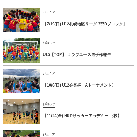
ジュニア
【7/19(日) U12札幌地区リーグ 3部Dブロック】
お知らせ
U15【TOP】 クラブユース選手権報告
ジュニア
【10/6(日) U12会長杯 Aトーナメント】
お知らせ
【11/24(金) HKDサッカーアカデミー 北校】
ジュニア