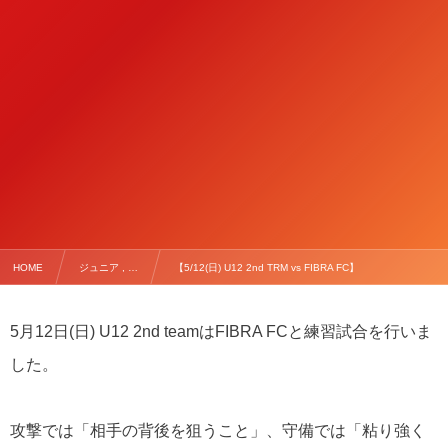
HOME
ジュニア , …
【5/12(日) U12 2nd TRM vs FIBRA FC】
5月12日(日) U12 2nd teamはFIBRA FCと練習試合を行いま
した。
攻撃では「相手の背後を狙うこと」、守備では「粘り強く