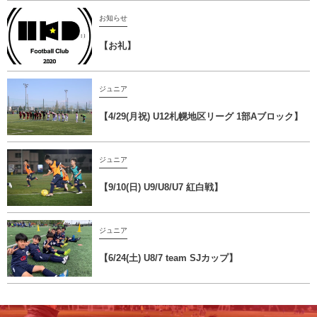
お知らせ
【お礼】
ジュニア
【4/29(月祝) U12札幌地区リーグ 1部Aブロック】
ジュニア
【9/10(日) U9/U8/U7 紅白戦】
ジュニア
【6/24(土) U8/7 team SJカップ】