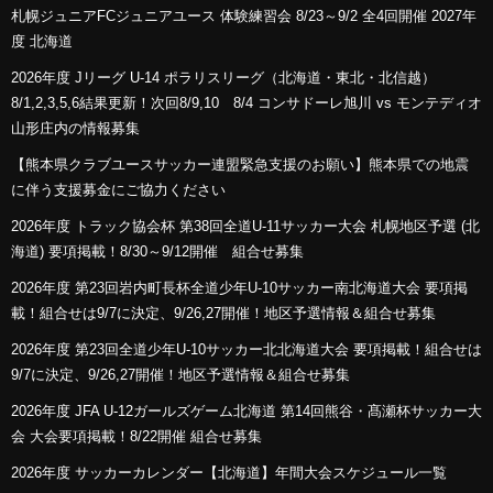
札幌ジュニアFCジュニアユース 体験練習会 8/23～9/2 全4回開催 2027年
度 北海道
2026年度 Jリーグ U-14 ポラリスリーグ（北海道・東北・北信越）
8/1,2,3,5,6結果更新！次回8/9,10 8/4 コンサドーレ旭川 vs モンテディオ
山形庄内の情報募集
【熊本県クラブユースサッカー連盟緊急支援のお願い】熊本県での地震
に伴う支援募金にご協力ください
2026年度 トラック協会杯 第38回全道U-11サッカー大会 札幌地区予選 (北
海道) 要項掲載！8/30～9/12開催 組合せ募集
2026年度 第23回岩内町長杯全道少年U-10サッカー南北海道大会 要項掲
載！組合せは9/7に決定、9/26,27開催！地区予選情報＆組合せ募集
2026年度 第23回全道少年U-10サッカー北北海道大会 要項掲載！組合せは
9/7に決定、9/26,27開催！地区予選情報＆組合せ募集
2026年度 JFA U-12ガールズゲーム北海道 第14回熊谷・髙瀬杯サッカー大
会 大会要項掲載！8/22開催 組合せ募集
2026年度 サッカーカレンダー【北海道】年間大会スケジュール一覧