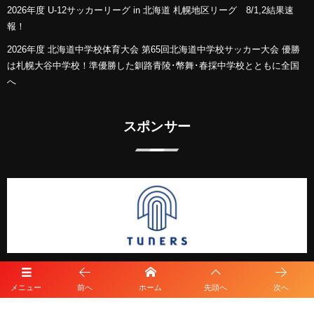
2026年度 U-12サッカーリーグ in 北海道 札幌地区リーグ 8/1,2結果速
報！
2026年度 北海道中学校体育大会 第65回北海道中学校サッカー大会 優勝
は札幌大谷中学校！準優勝した釧路青陵･幣舞･春採中学校とともに全国
へ
スポンサー
メニュー
前へ
ホーム
先頭へ
次へ