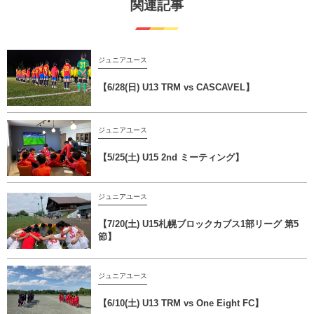
関連記事
ジュニアユース
【6/28(日) U13 TRM vs CASCAVEL】
ジュニアユース
【5/25(土) U15 2nd ミーティング】
ジュニアユース
【7/20(土) U15札幌ブロックカブス1部リーグ 第5
節】
ジュニアユース
【6/10(土) U13 TRM vs One Eight FC】