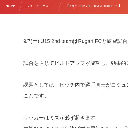
HOME
ジュニアユース , …
【9/7(土) U15 2nd TRM vs Rugart FC】
9/7(土) U15 2nd teamはRugart FCと
試合を通じてビルドアップが成功し、効果的
課題としては、ピッチ内で選手同士がコミュ
ことです。
サッカーはミスが必ず起きます。