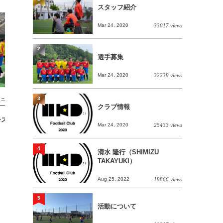
スタッフ紹介
Mar 24, 2020
33017 views
2
選手募集
Mar 24, 2020
32239 views
3
ュニアユース
ジュニアユース
クラブ情報
】3月21日(日)の予
【6/7(土) U13北海道カブスリーグ2
Mar 24, 2020
25433 views
定
部】
4
清水 隆行（SHIMIZU
TAKAYUKI）
Aug 25, 2022
19866 views
5
活動について