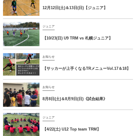
12月12日(土)＆13日(日)【ジュニア】
ジュニア
【10/23(日) U9 TRM vs 札幌ジュニア】
お知らせ
【サッカーが上手くなるTRメニューVol.17＆18】
お知らせ
8月8日(土)＆8月9日(日)《試合結果》
ジュニア
【4/22(土) U12 Top team TRM】