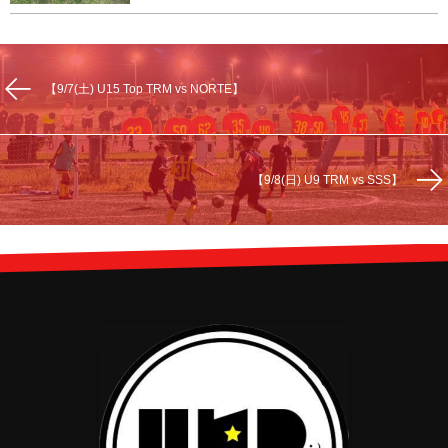
【9/7(土) U15 Top TRM vs NORTE】
【9/8(日) U9 TRM vs SSS】