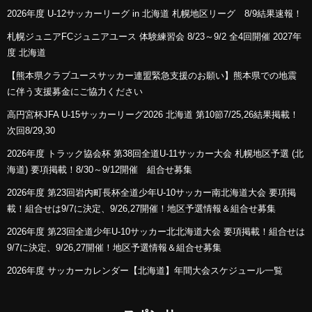
2026年度 U-12サッカーリーグ in 北海道 札幌地区リーグ 8/9結果速報！
札幌ジュニアFCジュニアユース 体験練習会 8/23～9/2 全4回開催 2027年
度 北海道
【熊本県クラブユースサッカー連盟緊急支援のお願い】熊本県での地震
に伴う支援募金にご協力ください
高円宮杯JFA U-15サッカーリーグ2026 北海道 第10節7/25,26結果掲載！
次回8/29,30
2026年度 トラック協会杯 第38回全道U-11サッカー大会 札幌地区予選 (北
海道) 要項掲載！8/30～9/12開催 組合せ募集
2026年度 第23回岩内町長杯全道少年U-10サッカー南北海道大会 要項掲
載！組合せは9/7に決定、9/26,27開催！地区予選情報＆組合せ募集
2026年度 第23回全道少年U-10サッカー北北海道大会 要項掲載！組合せは
9/7に決定、9/26,27開催！地区予選情報＆組合せ募集
2026年度 サッカーカレンダー【北海道】年間大会スケジュール一覧