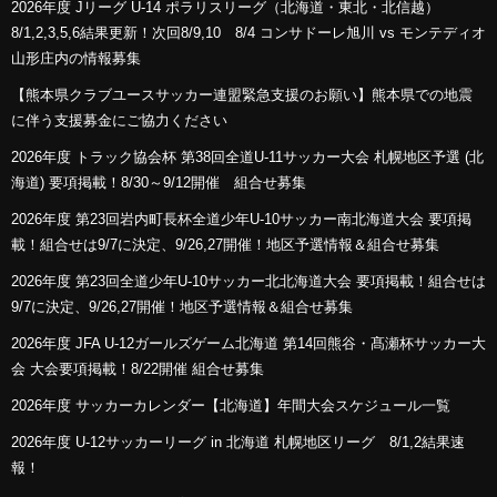
2026年度 Jリーグ U-14 ポラリスリーグ（北海道・東北・北信越）
8/1,2,3,5,6結果更新！次回8/9,10 8/4 コンサドーレ旭川 vs モンテディオ
山形庄内の情報募集
【熊本県クラブユースサッカー連盟緊急支援のお願い】熊本県での地震
に伴う支援募金にご協力ください
2026年度 トラック協会杯 第38回全道U-11サッカー大会 札幌地区予選 (北
海道) 要項掲載！8/30～9/12開催 組合せ募集
2026年度 第23回岩内町長杯全道少年U-10サッカー南北海道大会 要項掲
載！組合せは9/7に決定、9/26,27開催！地区予選情報＆組合せ募集
2026年度 第23回全道少年U-10サッカー北北海道大会 要項掲載！組合せは
9/7に決定、9/26,27開催！地区予選情報＆組合せ募集
2026年度 JFA U-12ガールズゲーム北海道 第14回熊谷・髙瀬杯サッカー大
会 大会要項掲載！8/22開催 組合せ募集
2026年度 サッカーカレンダー【北海道】年間大会スケジュール一覧
2026年度 U-12サッカーリーグ in 北海道 札幌地区リーグ 8/1,2結果速
報！