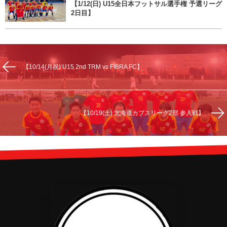
【1/12(日) U15全日本フットサル選手権 予選リーグ
2日目】
【10/14(月祝) U15 2nd TRM vs FIBRA FC】
【10/19(土) 北海道カブスリーグ2部 参入戦】