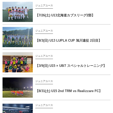
ジュニアユース
【7/26(土) U13北海道カブスリーグ2部】
ジュニアユース
【8/3(日) U13 LUPLA CUP 旭川遠征 2日目】
ジュニアユース
【3/9(日) U15 × U8/7 スペシャルトレーニング】
ジュニアユース
【8/31(土) U15 2nd TRM vs Realizzare FC】
ジュニアユース