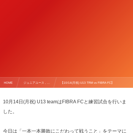
HOME
ジュニアユース , …
【10/14(月祝) U13 TRM vs FIBRA FC】
10月14日(月祝) U13 teamはFIBRA FCと練習試合を行いま
した。
今日は「一本一本勝敗にこだわって戦うこと」をテーマに