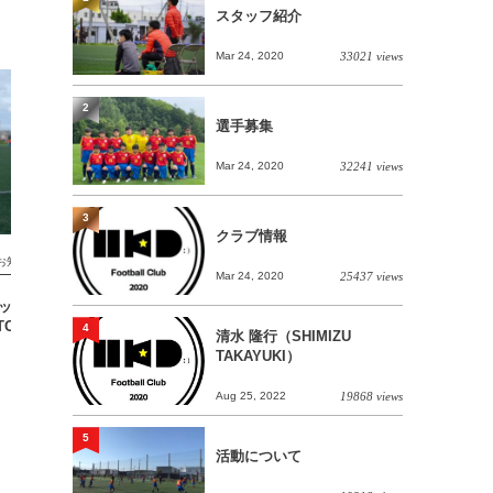
スタッフ紹介
Mar 24, 2020
33021 views
2
選手募集
Mar 24, 2020
32241 views
3
クラブ情報
お知らせ
ジュニアユース
Mar 24, 2020
25437 views
 マッチレポート【U15
【1/20(土) U14 B team TRM vs FCフ
TOP】
ォルテ】
4
清水 隆行（SHIMIZU
TAKAYUKI）
Aug 25, 2022
19868 views
5
活動について