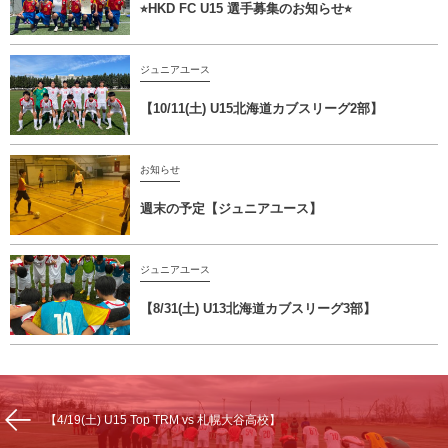
⭐︎HKD FC U15 選手募集のお知らせ⭐︎
ジュニアユース
【10/11(土) U15北海道カブスリーグ2部】
お知らせ
週末の予定【ジュニアユース】
ジュニアユース
【8/31(土) U13北海道カブスリーグ3部】
【4/19(土) U15 Top TRM vs 札幌大谷高校】