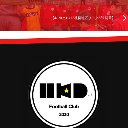
【4/19(土) U12札幌地区リーグS部 開幕】