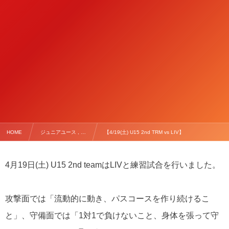
HOME
ジュニアユース , …
【4/19(土) U15 2nd TRM vs LIV】
4月19日(土) U15 2nd teamはLIVと練習試合を行いました。
攻撃面では「流動的に動き、パスコースを作り続けるこ
と」、守備面では「1対1で負けないこと、身体を張って守