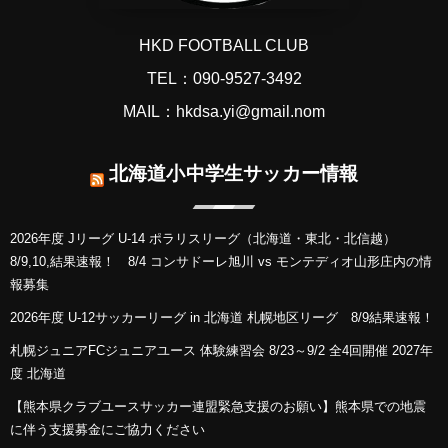
HKD FOOTBALL CLUB
TEL：090-9527-3492
MAIL：hkdsa.yi@gmail.nom
北海道小中学生サッカー情報
2026年度 Jリーグ U-14 ポラリスリーグ（北海道・東北・北信越）
8/9,10,結果速報！ 8/4 コンサドーレ旭川 vs モンテディオ山形庄内の情
報募集
2026年度 U-12サッカーリーグ in 北海道 札幌地区リーグ 8/9結果速報！
札幌ジュニアFCジュニアユース 体験練習会 8/23～9/2 全4回開催 2027年
度 北海道
【熊本県クラブユースサッカー連盟緊急支援のお願い】熊本県での地震
に伴う支援募金にご協力ください