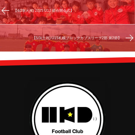
【4/29(火祝) 2025 U12 総合開会式】
【5/3(土祝) U15札幌ブロックカブスリーグ2部 第2節】