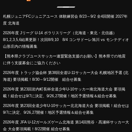
札幌ジュニアFCジュニアユース 体験練習会 8/23～9/2 全4回開催 2027年
度 北海道
2026年度 Jリーグ U-14 ポラリスリーグ（北海道・東北・北信越）
8/1,2,3,5,6結果更新！次回8/9,10 8/4 コンサドーレ旭川 vs モンテディオ
山形庄内の情報募集
【熊本県クラブユースサッカー連盟緊急支援のお願い】熊本県での地震
に伴う支援募金にご協力ください
2026年度 トラック協会杯 第38回全道U-11サッカー大会 札幌地区予選 (北
海道) 要項掲載！8/30～9/12開催 組合せ募集
2026年度 第23回岩内町長杯全道少年U-10サッカー南北海道大会 要項掲
載！組合せは9/7に決定、9/26,27開催！地区予選情報＆組合せ募集
2026年度 第23回全道少年U-10サッカー北北海道大会 要項掲載！組合せは
9/7に決定、9/26,27開催！地区予選情報＆組合せ募集
2026年度 JFA U-12ガールズゲーム北海道 第14回熊谷・髙瀬杯サッカー大
会 大会要項掲載！8/22開催 組合せ募集