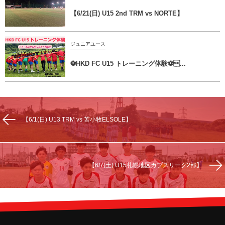
【6/21(日) U15 2nd TRM vs NORTE】
ジュニアユース
⚽️HKD FC U15 トレーニング体験⚽...
【6/1(日) U13 TRM vs 苫小牧ELSOLE】
【6/7(土) U15札幌地区カブスリーグ2部】