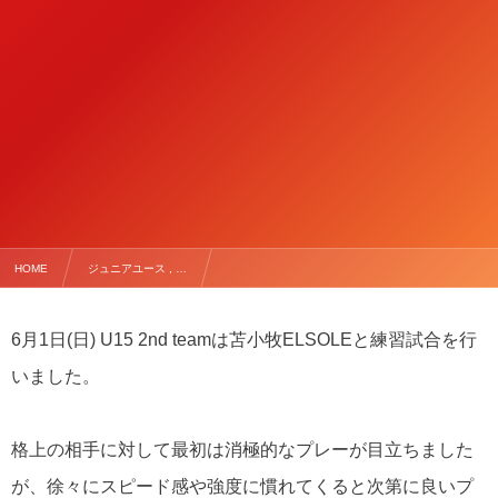
HOME
ジュニアユース , …
【6/1(日) U15 2nd TRM vs 苫小牧ELSOLE】
6月1日(日) U15 2nd teamは苫小牧ELSOLEと練習試合を行
いました。
格上の相手に対して最初は消極的なプレーが目立ちました
が、徐々にスピード感や強度に慣れてくると次第に良いプ