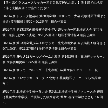
【熊本県クラブユースサッカー連盟緊急支援のお願い】熊本県での地震
に伴う支援募金にご協力ください
2026年度 トラック協会杯 第38回全道U-11サッカー大会 札幌地区予選 (北
海道) 要項掲載！8/30～9/12開催 組合せ募集
2026年度 第23回岩内町長杯全道少年U-10サッカー南北海道大会 要項掲
載！組合せは9/7に決定、9/26,27開催！地区予選情報＆組合せ募集
2026年度 第23回全道少年U-10サッカー北北海道大会 要項掲載！組合せは
9/7に決定、9/26,27開催！地区予選情報＆組合せ募集
2026年度 JFA U-12ガールズゲーム北海道 第14回熊谷・髙瀬杯サッカー大
会 大会要項掲載！8/22開催 組合せ募集
2026年度 サッカーカレンダー【北海道】年間大会スケジュール一覧
2026年度 U-12サッカーリーグ in 北海道 札幌地区リーグ 8/1,2結果速
報！
2026年度 北海道中学校体育大会 第65回北海道中学校サッカー大会 優勝
は札幌大谷中学校！準優勝した釧路青陵･幣舞･春採中学校とともに全国
へ