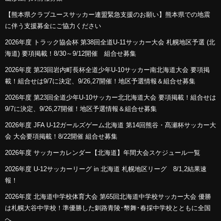
【熊本県クラブユースサッカー連盟緊急支援のお願い】熊本県での地震
に伴う支援募金にご協力ください
2026年度 トラック協会杯 第38回全道U-11サッカー大会 札幌地区予選 (北
海道) 要項掲載！8/30～9/12開催 組合せ募集
2026年度 第23回岩内町長杯全道少年U-10サッカー南北海道大会 要項掲
載！組合せは9/7に決定、9/26,27開催！地区予選情報＆組合せ募集
2026年度 第23回全道少年U-10サッカー北北海道大会 要項掲載！組合せは
9/7に決定、9/26,27開催！地区予選情報＆組合せ募集
2026年度 JFA U-12ガールズゲーム北海道 第14回熊谷・髙瀬杯サッカー大
会 大会要項掲載！8/22開催 組合せ募集
2026年度 サッカーカレンダー【北海道】年間大会スケジュール一覧
2026年度 U-12サッカーリーグ in 北海道 札幌地区リーグ 8/1,2結果速
報！
2026年度 北海道中学校体育大会 第65回北海道中学校サッカー大会 優勝
は札幌大谷中学校！準優勝した釧路青陵･幣舞･春採中学校とともに全国
へ