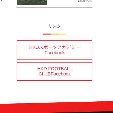
OTO Jr】
FIBRA】
19320 views
リンク
HKDスポーツアカデミー
Facebook
HKD FOOTBALL
CLUBFacebook