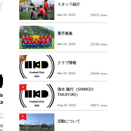
スタッフ紹介
Mar 24, 2020
33025 views
2
選手募集
Mar 24, 2020
32246 views
3
クラブ情報
Mar 24, 2020
25444 views
4
清水 隆行（SHIMIZU
TAKAYUKI）
Aug 25, 2022
19871 views
ジュニア
ジュニア
5
活動について
U10 team TRM vs
【1/26(日) U10 TRM vs AGGRE・