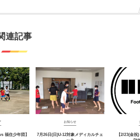
関連記事
ア
お知らせ
RM vs 福住少年団】
7月26日(日)U-12対象メディカルチェ
【2/23(金祝) 