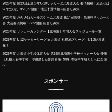
2026年度 第23回全道少年U-10サッカー北北海道大会 要項掲載！組合せは
9/7に決定、9/26,27開催！地区予選情報＆組合せ募集
2026年度 JFA U-12ガールズゲーム北海道 第14回熊谷・髙瀬杯サッカー大
会 大会要項掲載！8/22開催 組合せ募集
2026年度 サッカーカレンダー【北海道】年間大会スケジュール一覧
2026年度 U-12サッカーリーグ in 北海道 札幌地区リーグ 8/1,2結果速
報！
2026年度 北海道中学校体育大会 第65回北海道中学校サッカー大会 優勝
は札幌大谷中学校！準優勝した釧路青陵･幣舞･春採中学校とともに全国
へ
スポンサー