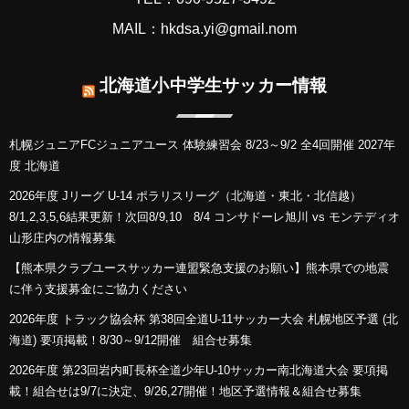
MAIL：hkdsa.yi@gmail.nom
北海道小中学生サッカー情報
札幌ジュニアFCジュニアユース 体験練習会 8/23～9/2 全4回開催 2027年
度 北海道
2026年度 Jリーグ U-14 ポラリスリーグ（北海道・東北・北信越）
8/1,2,3,5,6結果更新！次回8/9,10 8/4 コンサドーレ旭川 vs モンテディオ
山形庄内の情報募集
【熊本県クラブユースサッカー連盟緊急支援のお願い】熊本県での地震
に伴う支援募金にご協力ください
2026年度 トラック協会杯 第38回全道U-11サッカー大会 札幌地区予選 (北
海道) 要項掲載！8/30～9/12開催 組合せ募集
2026年度 第23回岩内町長杯全道少年U-10サッカー南北海道大会 要項掲
載！組合せは9/7に決定、9/26,27開催！地区予選情報＆組合せ募集