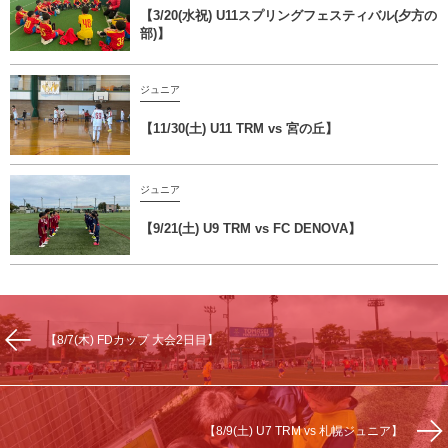
【3/20(水祝) U11スプリングフェスティバル(夕方の
部)】
ジュニア
【11/30(土) U11 TRM vs 宮の丘】
ジュニア
【9/21(土) U9 TRM vs FC DENOVA】
【8/7(木) FDカップ 大会2日目】
【8/9(土) U7 TRM vs 札幌ジュニア】