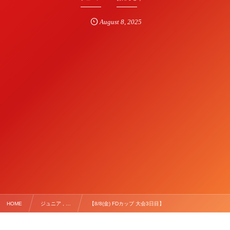
August
8
,
2025
HOME
ジュニア , …
【8/8(金) FDカップ 大会3日目】