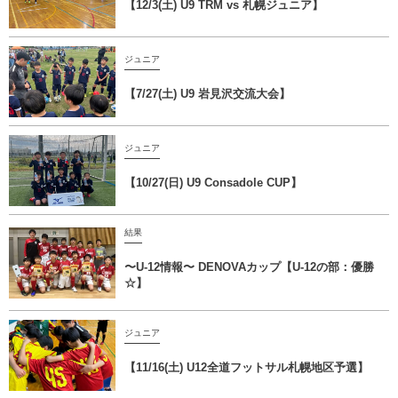
【12/3(土) U9 TRM vs 札幌ジュニア】
ジュニア
【7/27(土) U9 岩見沢交流大会】
ジュニア
【10/27(日) U9 Consadole CUP】
結果
〜U-12情報〜 DENOVAカップ【U-12の部：優勝
☆】
ジュニア
【11/16(土) U12全道フットサル札幌地区予選】