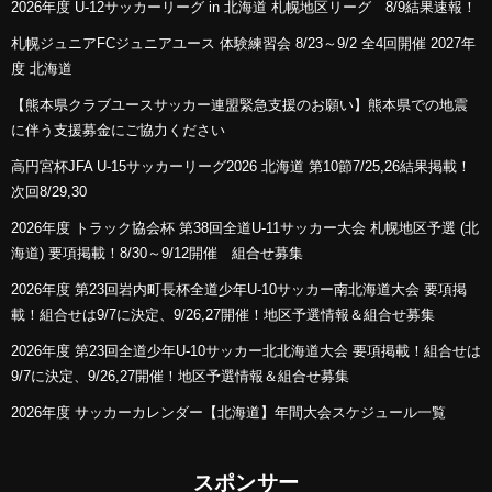
2026年度 U-12サッカーリーグ in 北海道 札幌地区リーグ 8/9結果速報！
札幌ジュニアFCジュニアユース 体験練習会 8/23～9/2 全4回開催 2027年
度 北海道
【熊本県クラブユースサッカー連盟緊急支援のお願い】熊本県での地震
に伴う支援募金にご協力ください
高円宮杯JFA U-15サッカーリーグ2026 北海道 第10節7/25,26結果掲載！
次回8/29,30
2026年度 トラック協会杯 第38回全道U-11サッカー大会 札幌地区予選 (北
海道) 要項掲載！8/30～9/12開催 組合せ募集
2026年度 第23回岩内町長杯全道少年U-10サッカー南北海道大会 要項掲
載！組合せは9/7に決定、9/26,27開催！地区予選情報＆組合せ募集
2026年度 第23回全道少年U-10サッカー北北海道大会 要項掲載！組合せは
9/7に決定、9/26,27開催！地区予選情報＆組合せ募集
2026年度 サッカーカレンダー【北海道】年間大会スケジュール一覧
スポンサー