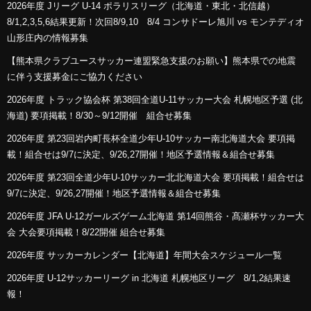
2026年度 Jリーグ U-14 ポラリスリーグ（北海道・東北・北信越）
8/1,2,3,5,6結果更新！次回8/9,10 8/4 コンサドーレ旭川 vs モンテディオ
山形庄内の情報募集
【熊本県クラブユースサッカー連盟緊急支援のお願い】熊本県での地震
に伴う支援募金にご協力ください
2026年度 トラック協会杯 第38回全道U-11サッカー大会 札幌地区予選 (北
海道) 要項掲載！8/30～9/12開催 組合せ募集
2026年度 第23回岩内町長杯全道少年U-10サッカー南北海道大会 要項掲
載！組合せは9/7に決定、9/26,27開催！地区予選情報＆組合せ募集
2026年度 第23回全道少年U-10サッカー北北海道大会 要項掲載！組合せは
9/7に決定、9/26,27開催！地区予選情報＆組合せ募集
2026年度 JFA U-12ガールズゲーム北海道 第14回熊谷・髙瀬杯サッカー大
会 大会要項掲載！8/22開催 組合せ募集
2026年度 サッカーカレンダー【北海道】年間大会スケジュール一覧
2026年度 U-12サッカーリーグ in 北海道 札幌地区リーグ 8/1,2結果速
報！