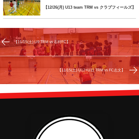
【12/26(月) U13 team TRM vs クラブフィールズ】
【11/15(土) U9 TRM vs 石狩FC】
【11/15(土) U12+U11 TRM vs FC志文】