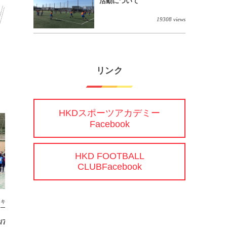
活動について
19308 views
リンク
HKDスポーツアカデミー
Facebook
HKD FOOTBALL
CLUBFacebook
キッズ
ジュニア
/8/7 TRM vs 石狩FC】
【7/5(土) U12札幌地区リーグ3部Cブ