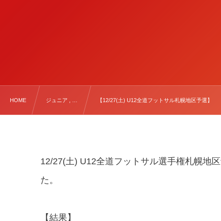
HOME
ジュニア , …
【12/27(土) U12全道フットサル札幌地区予選】
12/27(土) U12全道フットサル選手権札幌地
た。
【結果】