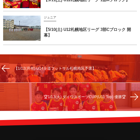
ジュニア
【5/10(土) U12札幌地区リーグ 3部Cブロック 開
幕】
【1/12(月祝) U14全道フットサル札幌地区予選】
🏆1/13(火) ダイワスポーツCUP(U11 Top) 優勝🏆