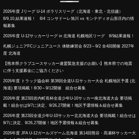
2026年度 Jリーグ U-14 ポラリスリーグ（北海道・東北・北信越）
8/9,10,結果速報！ 8/4 コンサドーレ旭川 vs モンテディオ山形庄内の情
報募集
2026年度 U-12サッカーリーグ in 北海道 札幌地区リーグ 8/9結果速報！
札幌ジュニアFCジュニアユース 体験練習会 8/23～9/2 全4回開催 2027年
度 北海道
【熊本県クラブユースサッカー連盟緊急支援のお願い】熊本県での地震
に伴う支援募金にご協力ください
2026年度 トラック協会杯 第38回全道U-11サッカー大会 札幌地区予選 (北
海道) 要項掲載！8/30～9/12開催 組合せ募集
2026年度 第23回岩内町長杯全道少年U-10サッカー南北海道大会 要項掲
載！組合せは9/7に決定、9/26,27開催！地区予選情報＆組合せ募集
2026年度 第23回全道少年U-10サッカー北北海道大会 要項掲載！組合せは
9/7に決定、9/26,27開催！地区予選情報＆組合せ募集
2026年度 JFA U-12ガールズゲーム北海道 第14回熊谷・髙瀬杯サッカー大