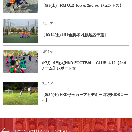
【9/3(土) TRM U12 Top & 2nd vs ジュントス】
ジュニア
【10/14(土) U11全農杯 札幌地区予選】
お知らせ
☆7月14日(火)HKD FOOTBALL CLUB U-12【2nd
チーム】レポート☆
ジュニア
【8/24(土) HKDサッカーアカデミー 本校KIDSコー
ス】
【2/11(水祝) U8 きたえーるCUP】