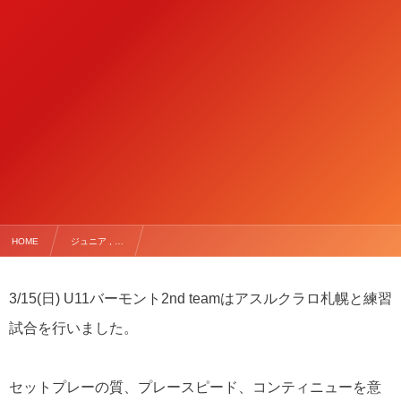
HOME
ジュニア , …
【3/15(日) U11バーモント2nd TRM vs アスルクラロ札幌】
3/15(日) U11バーモント2nd teamはアスルクラロ札幌と練習
試合を行いました。
セットプレーの質、プレースピード、コンティニューを意