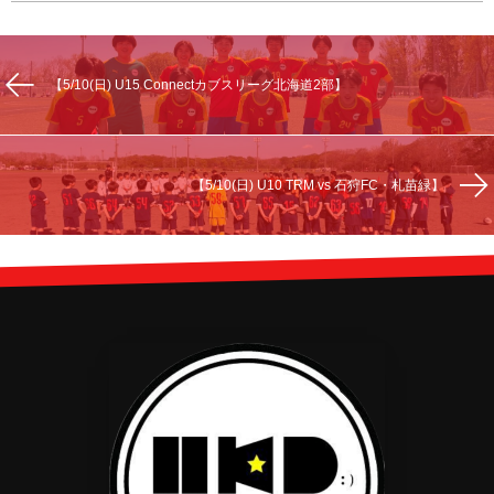
【5/10(日) U15 Connectカブスリーグ北海道2部】
【5/10(日) U10 TRM vs 石狩FC・札苗緑】