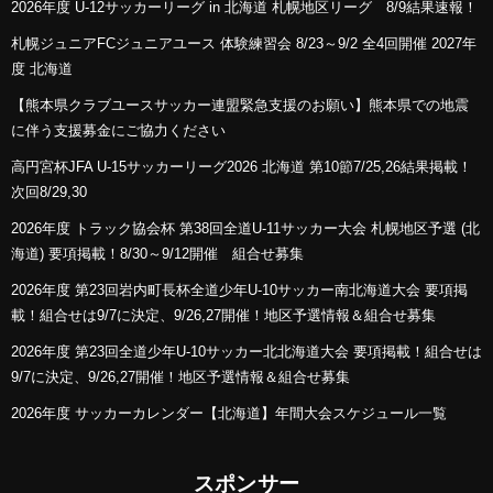
2026年度 U-12サッカーリーグ in 北海道 札幌地区リーグ 8/9結果速報！
札幌ジュニアFCジュニアユース 体験練習会 8/23～9/2 全4回開催 2027年
度 北海道
【熊本県クラブユースサッカー連盟緊急支援のお願い】熊本県での地震
に伴う支援募金にご協力ください
高円宮杯JFA U-15サッカーリーグ2026 北海道 第10節7/25,26結果掲載！
次回8/29,30
2026年度 トラック協会杯 第38回全道U-11サッカー大会 札幌地区予選 (北
海道) 要項掲載！8/30～9/12開催 組合せ募集
2026年度 第23回岩内町長杯全道少年U-10サッカー南北海道大会 要項掲
載！組合せは9/7に決定、9/26,27開催！地区予選情報＆組合せ募集
2026年度 第23回全道少年U-10サッカー北北海道大会 要項掲載！組合せは
9/7に決定、9/26,27開催！地区予選情報＆組合せ募集
2026年度 サッカーカレンダー【北海道】年間大会スケジュール一覧
スポンサー