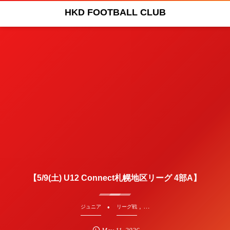
HKD FOOTBALL CLUB
【5/9(土) U12 Connect札幌地区リーグ 4部A】
, …
ジュニア
リーグ戦