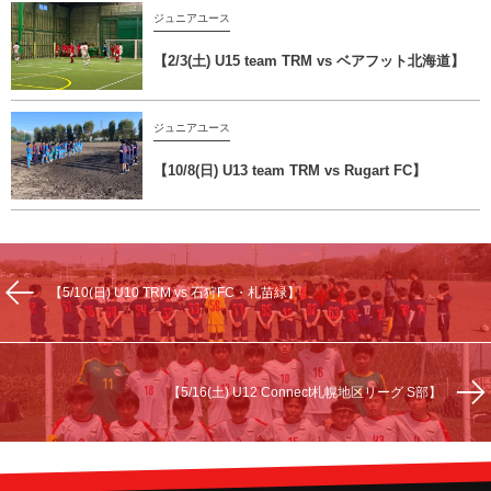
ジュニアユース
【2/3(土) U15 team TRM vs ベアフット北海道】
ジュニアユース
【10/8(日) U13 team TRM vs Rugart FC】
【5/10(日) U10 TRM vs 石狩FC・札苗緑】
【5/16(土) U12 Connect札幌地区リーグ S部】