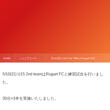
HOME
ジュニアユース , …
【5/10(日) U15 2nd TRM vs Rugart FC】
5/10(日) U15 2nd teamはRugart FCと練習試合を行いまし
た。
30分×3本を実施いたしました。