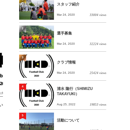
スタッフ紹介
Mar 24, 2020
33004 views
2
選手募集
Mar 24, 2020
32224 views
3
クラブ情報
Mar 24, 2020
25424 views
4
清水 隆行（SHIMIZU
お知らせ
ジュニアユース
TAKAYUKI）
Aug 25, 2022
19853 views
いお知らせ】
【7/18(土) U15 Connectカブスリーグ
北海道 2部】
5
活動について