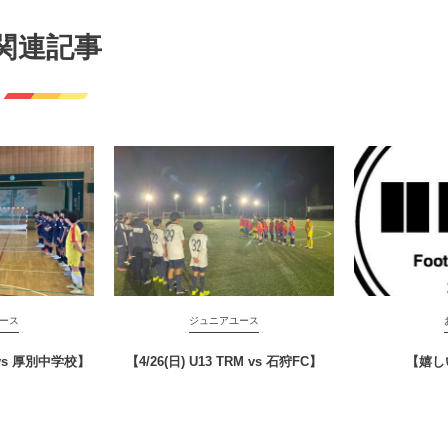
関連記事
ース
ジュニアユース
M vs 厚別中学校】
【4/26(日) U13 TRM vs 石狩FC】
【嬉し