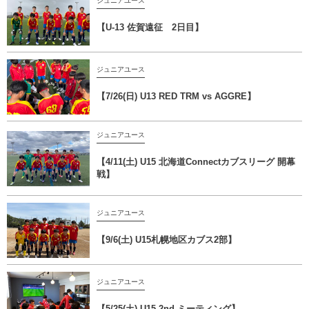
ジュニアユース
【U-13 佐賀遠征 2日目】
ジュニアユース
【7/26(日) U13 RED TRM vs AGGRE】
ジュニアユース
【4/11(土) U15 北海道Connectカブスリーグ 開幕
戦】
ジュニアユース
【9/6(土) U15札幌地区カブス2部】
ジュニアユース
【5/25(土) U15 2nd ミーティング】