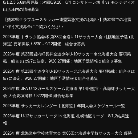
8/1,2,3,5,6結果更新！次回8/9,10 8/4 コンサドーレ旭川 vs モンテディオ
山形庄内の情報募集
【熊本県クラブユースサッカー連盟緊急支援のお願い】熊本県での地震
に伴う支援募金にご協力ください
2026年度 トラック協会杯 第38回全道U-11サッカー大会 札幌地区予選 (北
海道) 要項掲載！8/30～9/12開催 組合せ募集
2026年度 第23回岩内町長杯全道少年U-10サッカー南北海道大会 要項掲
載！組合せは9/7に決定、9/26,27開催！地区予選情報＆組合せ募集
2026年度 第23回全道少年U-10サッカー北北海道大会 要項掲載！組合せは
9/7に決定、9/26,27開催！地区予選情報＆組合せ募集
2026年度 JFA U-12ガールズゲーム北海道 第14回熊谷・髙瀬杯サッカー大
会 大会要項掲載！8/22開催 組合せ募集
2026年度 サッカーカレンダー【北海道】年間大会スケジュール一覧
2026年度 U-12サッカーリーグ in 北海道 札幌地区リーグ 8/1,2結果速
報！
2026年度 北海道中学校体育大会 第65回北海道中学校サッカー大会 優勝