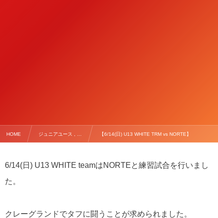
HOME
ジュニアユース , …
【6/14(日) U13 WHITE TRM vs NORTE】
6/14(日) U13 WHITE teamはNORTEと練習試合を行いまし
た。
クレーグランドでタフに闘うことが求められました。