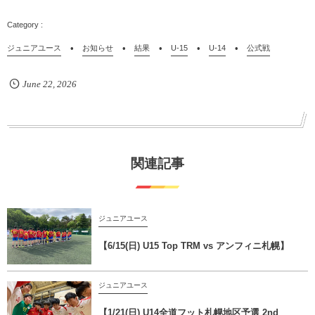
ジュニアユース
お知らせ
結果
U-15
U-14
公式戦
June
22
,
2026
関連記事
ジュニアユース
【6/15(日) U15 Top TRM vs アンフィニ札幌】
ジュニアユース
【1/21(日) U14全道フット札幌地区予選 2nd