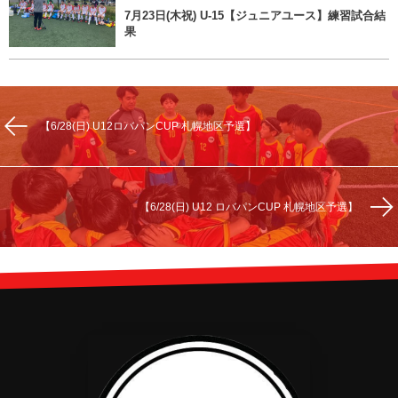
7月23日(木祝) U-15【ジュニアユース】練習試合結
果
【6/28(日) U12ロバパンCUP 札幌地区予選】
【6/28(日) U12 ロバパンCUP 札幌地区予選】