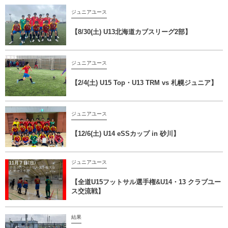
ジュニアユース
【8/30(土) U13北海道カブスリーグ2部】
ジュニアユース
【2/4(土) U15 Top・U13 TRM vs 札幌ジュニア】
ジュニアユース
【12/6(土) U14 eSSカップ in 砂川】
ジュニアユース
【全道U15フットサル選手権&U14・13 クラブユー
ス交流戦】
結果