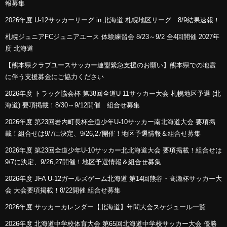
報募集
2026年度 U-12サッカーリーグ in 北海道 札幌地区リーグ 8/9結果速報！
札幌ジュニアFCジュニアユース 体験練習会 8/23～9/2 全4回開催 2027年
度 北海道
【熊本県クラブユースサッカー連盟緊急支援のお願い】熊本県での地震
に伴う支援募金にご協力ください
2026年度 トラック協会杯 第38回全道U-11サッカー大会 札幌地区予選 (北
海道) 要項掲載！8/30～9/12開催 組合せ募集
2026年度 第23回岩内町長杯全道少年U-10サッカー南北海道大会 要項掲
載！組合せは9/7に決定、9/26,27開催！地区予選情報＆組合せ募集
2026年度 第23回全道少年U-10サッカー北北海道大会 要項掲載！組合せは
9/7に決定、9/26,27開催！地区予選情報＆組合せ募集
2026年度 JFA U-12ガールズゲーム北海道 第14回熊谷・髙瀬杯サッカー大
会 大会要項掲載！8/22開催 組合せ募集
2026年度 サッカーカレンダー【北海道】年間大会スケジュール一覧
2026年度 北海道中学校体育大会 第65回北海道中学校サッカー大会 優勝