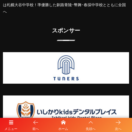
は札幌大谷中学校！準優勝した釧路青陵･幣舞･春採中学校とともに全国
へ
スポンサー
メニュー
前へ
ホーム
先頭へ
次へ