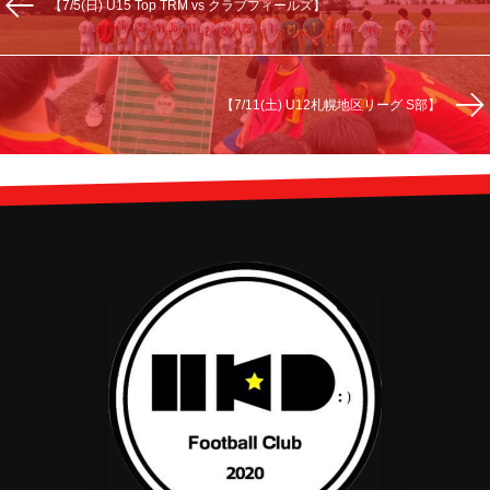
【7/5(日) U15 Top TRM vs クラブフィールズ】
【7/11(土) U12札幌地区リーグ S部】