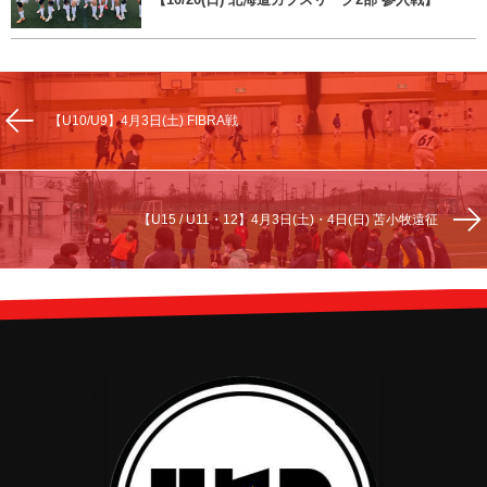
【U10/U9】4月3日(土) FIBRA戦
【U15 / U11・12】4月3日(土)・4日(日) 苫小牧遠征