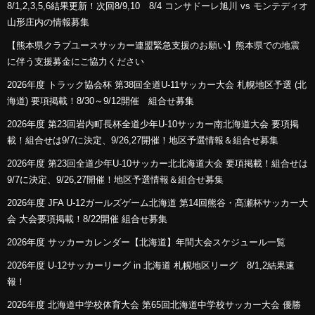
8/1,2,3,5,6結果更新！次回8/9,10 8/4 コンサドーレ旭川 vs モンテディオ
山形庄内の情報募集
【熊本県クラブユースサッカー連盟緊急支援のお願い】熊本県での地震
に伴う支援募金にご協力ください
2026年度 トラック協会杯 第38回全道U-11サッカー大会 札幌地区予選 (北
海道) 要項掲載！8/30～9/12開催 組合せ募集
2026年度 第23回岩内町長杯全道少年U-10サッカー南北海道大会 要項掲
載！組合せは9/7に決定、9/26,27開催！地区予選情報＆組合せ募集
2026年度 第23回全道少年U-10サッカー北北海道大会 要項掲載！組合せは
9/7に決定、9/26,27開催！地区予選情報＆組合せ募集
2026年度 JFA U-12ガールズゲーム北海道 第14回熊谷・髙瀬杯サッカー大
会 大会要項掲載！8/22開催 組合せ募集
2026年度 サッカーカレンダー【北海道】年間大会スケジュール一覧
2026年度 U-12サッカーリーグ in 北海道 札幌地区リーグ 8/1,2結果速
報！
2026年度 北海道中学校体育大会 第65回北海道中学校サッカー大会 優勝