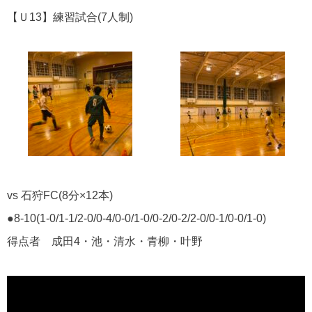
【Ｕ13】練習試合(7人制)
vs 石狩FC(8分×12本)
●8-10(1-0/1-1/2-0/0-4/0-0/1-0/0-2/0-2/2-0/0-1/0-0/1-0)
得点者 成田4・池・清水・青柳・叶野