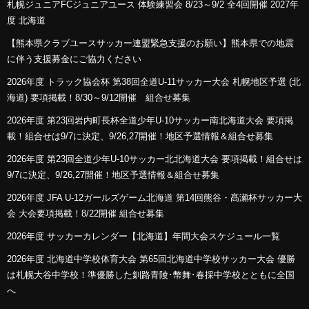
札幌ジュニアFCジュニアユース 体験練習会 8/23～9/2 全4回開催 2027年
度 北海道
【熊本県クラブユースサッカー連盟緊急支援のお願い】熊本県での地震
に伴う支援募金にご協力ください
2026年度 トラック協会杯 第38回全道U-11サッカー大会 札幌地区予選 (北
海道) 要項掲載！8/30～9/12開催 組合せ募集
2026年度 第23回岩内町長杯全道少年U-10サッカー南北海道大会 要項掲
載！組合せは9/7に決定、9/26,27開催！地区予選情報＆組合せ募集
2026年度 第23回全道少年U-10サッカー北北海道大会 要項掲載！組合せは
9/7に決定、9/26,27開催！地区予選情報＆組合せ募集
2026年度 JFA U-12ガールズゲーム北海道 第14回熊谷・髙瀬杯サッカー大
会 大会要項掲載！8/22開催 組合せ募集
2026年度 サッカーカレンダー【北海道】年間大会スケジュール一覧
2026年度 北海道中学校体育大会 第65回北海道中学校サッカー大会 優勝
は札幌大谷中学校！準優勝した釧路青陵･幣舞･春採中学校とともに全国
へ