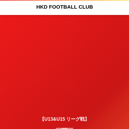
HKD FOOTBALL CLUB
【U13&U15 リーグ戦】