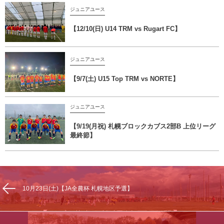
ジュニアユース
【12/10(日) U14 TRM vs Rugart FC】
ジュニアユース
【9/7(土) U15 Top TRM vs NORTE】
ジュニアユース
【9/19(月祝) 札幌ブロックカブス2部B 上位リーグ
最終節】
10月23日(土)【JA全農杯 札幌地区予選】