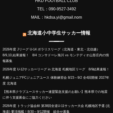
HKD FOOTBALL CLUB
TEL：090-9527-3492
MAIL：hkdsa.yi@gmail.nom
北海道小中学生サッカー情報
2026年度 Jリーグ U-14 ポラリスリーグ（北海道・東北・北信越）
8/9,10,結果速報！ 8/4 コンサドーレ旭川 vs モンテディオ山形庄内の情
報募集
2026年度 U-12サッカーリーグ in 北海道 札幌地区リーグ 8/9結果速報！
札幌ジュニアFCジュニアユース 体験練習会 8/23～9/2 全4回開催 2027年
度 北海道
【熊本県クラブユースサッカー連盟緊急支援のお願い】熊本県での地震
に伴う支援募金にご協力ください
2026年度 トラック協会杯 第38回全道U-11サッカー大会 札幌地区予選 (北
海道) 要項掲載！8/30～9/12開催 組合せ募集