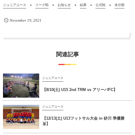
ジュニアユース
リーグ戦
お知らせ
結果
公式戦
未分類
November
19
,
2021
関連記事
ジュニアユース
【8/10(土) U15 2nd TRM vs アリーバFC】
ジュニアユース
【12/13(土) U13フットサル大会 in 砂川 準優勝
🥈】