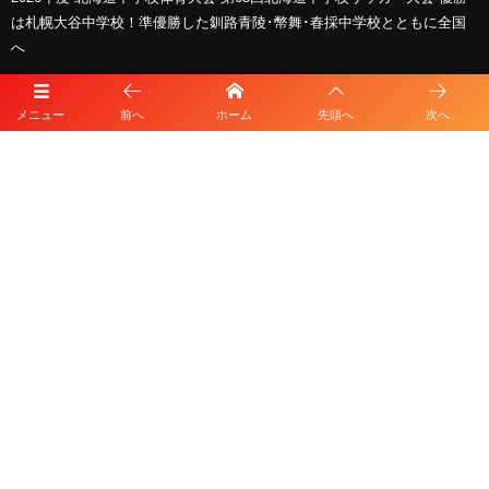
は札幌大谷中学校！準優勝した釧路青陵･幣舞･春採中学校とともに全国
へ
スポンサー
メニュー
前へ
ホーム
先頭へ
次へ