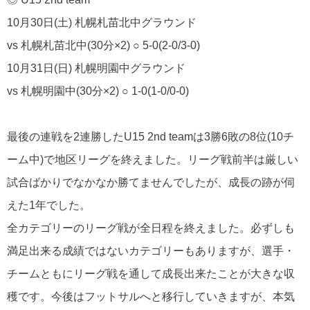
10月30日(土) 札幌札苗北中グラウンド
vs 札幌札苗北中(30分×2) ○ 5-0(2-0/3-0)
10月31日(日) 札幌明園中グラウンド
vs 札幌明園中(30分×2) ○ 1-0(1-0/0-0)
最後の連戦を2連勝したU15 2nd teamは3勝6敗の8位(10チ
ーム中)で地区リーグを終えました。リーグ戦前半は厳しい
試合ばかりでなかなか勝てませんでしたが、成長の跡が伺
えた1年でした。
全カテゴリーのリーグ戦が全日程を終えました。必ずしも
満足出来る成績ではないカテゴリーもありますが、選手・
チームともにリーグ戦を通して成長出来たことが大きな収
穫です。今後はフットサルへと移行していきますが、本気