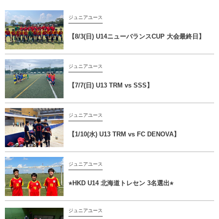
ジュニアユース
【8/3(日) U14ニューバランスCUP 大会最終日】
ジュニアユース
【7/7(日) U13 TRM vs SSS】
ジュニアユース
【1/10(水) U13 TRM vs FC DENOVA】
ジュニアユース
⭐︎HKD U14 北海道トレセン 3名選出⭐︎
ジュニアユース