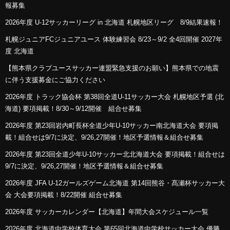
報募集
2026年度 U-12サッカーリーグ in 北海道 札幌地区リーグ 8/9結果速報！
札幌ジュニアFCジュニアユース 体験練習会 8/23～9/2 全4回開催 2027年
度 北海道
【熊本県クラブユースサッカー連盟緊急支援のお願い】熊本県での地震
に伴う支援募金にご協力ください
2026年度 トラック協会杯 第38回全道U-11サッカー大会 札幌地区予選 (北
海道) 要項掲載！8/30～9/12開催 組合せ募集
2026年度 第23回岩内町長杯全道少年U-10サッカー南北海道大会 要項掲
載！組合せは9/7に決定、9/26,27開催！地区予選情報＆組合せ募集
2026年度 第23回全道少年U-10サッカー北北海道大会 要項掲載！組合せは
9/7に決定、9/26,27開催！地区予選情報＆組合せ募集
2026年度 JFA U-12ガールズゲーム北海道 第14回熊谷・髙瀬杯サッカー大
会 大会要項掲載！8/22開催 組合せ募集
2026年度 サッカーカレンダー【北海道】年間大会スケジュール一覧
2026年度 北海道中学校体育大会 第65回北海道中学校サッカー大会 優勝