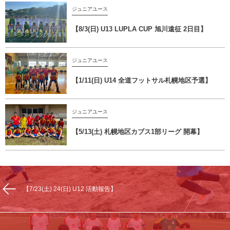
ジュニアユース
【8/3(日) U13 LUPLA CUP 旭川遠征 2日目】
ジュニアユース
【1/11(日) U14 全道フットサル札幌地区予選】
ジュニアユース
【5/13(土) 札幌地区カブス1部リーグ 開幕】
【7/23(土) 24(日) U12 活動報告】