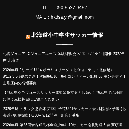
TEL：090-9527-3492
MAIL：hkdsa.yi@gmail.nom
北海道小中学生サッカー情報
札幌ジュニアFCジュニアユース 体験練習会 8/23～9/2 全4回開催 2027年
度 北海道
2026年度 Jリーグ U-14 ポラリスリーグ（北海道・東北・北信越）
8/1,2,3,5,6結果更新！次回8/9,10 8/4 コンサドーレ旭川 vs モンテディオ
山形庄内の情報募集
【熊本県クラブユースサッカー連盟緊急支援のお願い】熊本県での地震
に伴う支援募金にご協力ください
2026年度 トラック協会杯 第38回全道U-11サッカー大会 札幌地区予選 (北
海道) 要項掲載！8/30～9/12開催 組合せ募集
2026年度 第23回岩内町長杯全道少年U-10サッカー南北海道大会 要項掲