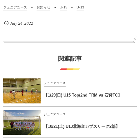
ジュニアユース
お知らせ
U-15
U-13
July
24
,
2022
関連記事
ジュニアユース
【1/29(日) U15 Top/2nd TRM vs 石狩FC】
ジュニアユース
【10/21(土) U13北海道カブスリーグ2部】