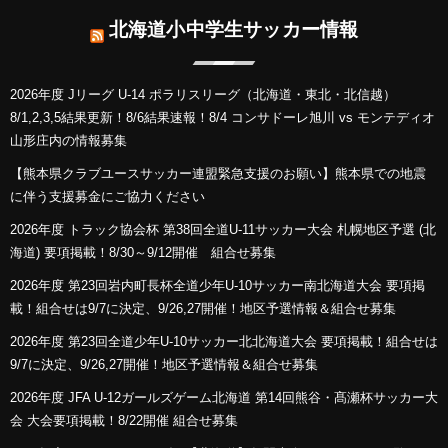
北海道小中学生サッカー情報
2026年度 Jリーグ U-14 ポラリスリーグ（北海道・東北・北信越）
8/1,2,3,5結果更新！8/6結果速報！8/4 コンサドーレ旭川 vs モンテディオ
山形庄内の情報募集
【熊本県クラブユースサッカー連盟緊急支援のお願い】熊本県での地震
に伴う支援募金にご協力ください
2026年度 トラック協会杯 第38回全道U-11サッカー大会 札幌地区予選 (北
海道) 要項掲載！8/30～9/12開催 組合せ募集
2026年度 第23回岩内町長杯全道少年U-10サッカー南北海道大会 要項掲
載！組合せは9/7に決定、9/26,27開催！地区予選情報＆組合せ募集
2026年度 第23回全道少年U-10サッカー北北海道大会 要項掲載！組合せは
9/7に決定、9/26,27開催！地区予選情報＆組合せ募集
2026年度 JFA U-12ガールズゲーム北海道 第14回熊谷・髙瀬杯サッカー大
会 大会要項掲載！8/22開催 組合せ募集