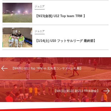
ジュニア
【9/23(金祝) U12 Top team TRM 】
ジュニア
【1/14(土) U10 フットサルリーグ 最終節】
【9/4(日) U12 Top TRM vs 北海道コンサドーレ札幌】
【9/4(日) 第1回 新U13 TR体験会】