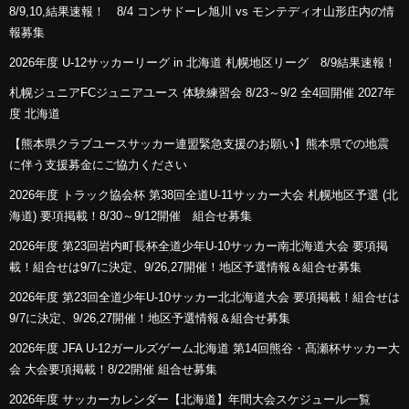
8/9,10,結果速報！ 8/4 コンサドーレ旭川 vs モンテディオ山形庄内の情
報募集
2026年度 U-12サッカーリーグ in 北海道 札幌地区リーグ 8/9結果速報！
札幌ジュニアFCジュニアユース 体験練習会 8/23～9/2 全4回開催 2027年
度 北海道
【熊本県クラブユースサッカー連盟緊急支援のお願い】熊本県での地震
に伴う支援募金にご協力ください
2026年度 トラック協会杯 第38回全道U-11サッカー大会 札幌地区予選 (北
海道) 要項掲載！8/30～9/12開催 組合せ募集
2026年度 第23回岩内町長杯全道少年U-10サッカー南北海道大会 要項掲
載！組合せは9/7に決定、9/26,27開催！地区予選情報＆組合せ募集
2026年度 第23回全道少年U-10サッカー北北海道大会 要項掲載！組合せは
9/7に決定、9/26,27開催！地区予選情報＆組合せ募集
2026年度 JFA U-12ガールズゲーム北海道 第14回熊谷・髙瀬杯サッカー大
会 大会要項掲載！8/22開催 組合せ募集
2026年度 サッカーカレンダー【北海道】年間大会スケジュール一覧