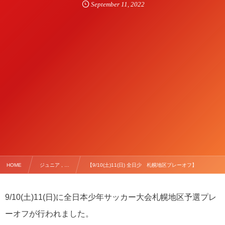
September
11
,
2022
HOME
ジュニア , …
【9/10(土)11(日) 全日少 札幌地区プレーオフ】
9/10(土)11(日)に全日本少年サッカー大会札幌地区予選プレ
ーオフが行われました。