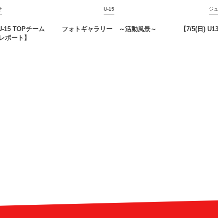
せ
U-15
ジ
b U-15 TOPチーム
フォトギャラリー ～活動風景～
【7/5(日) U
レポート】