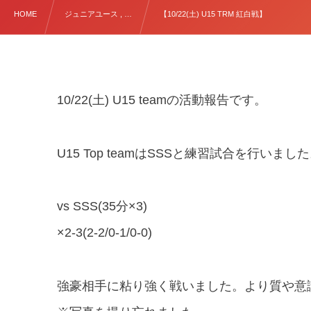
HOME
ジュニアユース , …
【10/22(土) U15 TRM 紅白戦】
10/22(土) U15 teamの活動報告です。
U15 Top teamはSSSと練習試合を行いまし
vs SSS(35分×3)
×2-3(2-2/0-1/0-0)
強豪相手に粘り強く戦いました。より質や意