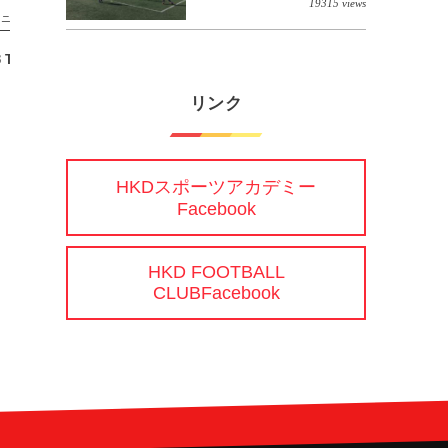
19315 views
ュニアユース
ジュニアユース
13 TRM vs 石狩FC】
【1/20(土) U14 B team TRM vs FCフ
ォルテ】
リンク
HKDスポーツアカデミー
Facebook
HKD FOOTBALL
CLUBFacebook