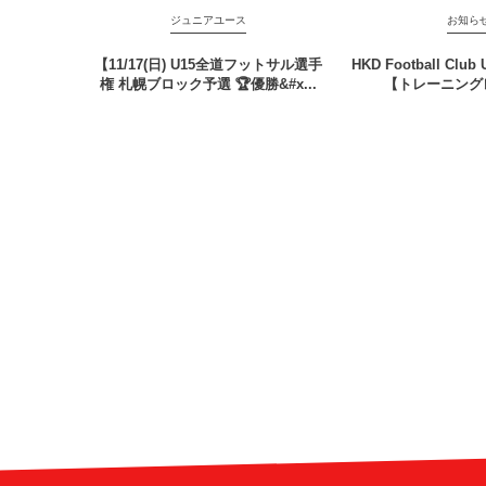
ジュニアユース
お知ら
【11/17(日) U15全道フットサル選手
HKD Football Clu
権 札幌ブロック予選 🏆優勝&#x...
【トレーニング