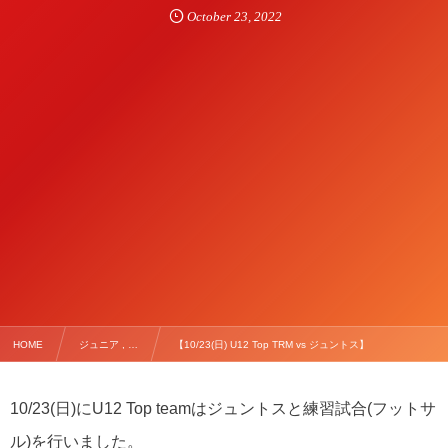
October
23
,
2022
HOME
ジュニア , …
【10/23(日) U12 Top TRM vs ジュントス】
10/23(日)にU12 Top teamはジュントスと練習試合(フットサ
ル)を行いました。