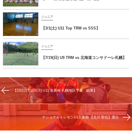
ジュニア
【3/1(土) U11 Top TRM vs SSS】
ジュニア
【7/19(日) U9 TRM vs 北海道コンサドーレ札幌】
【10/22(土)23(日) U11 全農杯 札幌地区予選 結果】
ナショナルトレセンU13 後期 【北川 聖也】選出