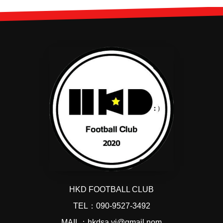
HKD FOOTBALL CLUB
TEL：090-9527-3492
MAIL：hkdsa.yi@gmail.nom