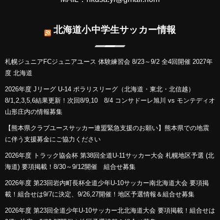
北海道小中学生サッカー情報
札幌ジュニアFCジュニアユース 体験練習会 8/23～9/2 全4回開催 2027年
度 北海道
2026年度 Jリーグ U-14 ポラリスリーグ（北海道・東北・北信越）
8/1,2,3,5,6結果更新！次回8/9,10 8/4 コンサドーレ旭川 vs モンテディオ
山形庄内の情報募集
【熊本県クラブユースサッカー連盟緊急支援のお願い】熊本県での地震
に伴う支援募金にご協力ください
2026年度 トラック協会杯 第38回全道U-11サッカー大会 札幌地区予選 (北
海道) 要項掲載！8/30～9/12開催 組合せ募集
2026年度 第23回岩内町長杯全道少年U-10サッカー南北海道大会 要項掲
載！組合せは9/7に決定、9/26,27開催！地区予選情報＆組合せ募集
2026年度 第23回全道少年U-10サッカー北北海道大会 要項掲載！組合せは