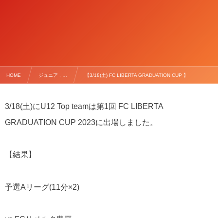
HOME
ジュニア , …
【3/18(土) FC LIBERTA GRADUATION CUP 】
3/18(
土
)
に
U12 Top team
は第
1
回
FC LIBERTA
GRADUATION CUP 2023
に出場しました。
【結果】
予選
A
リーグ
(11
分
×2)