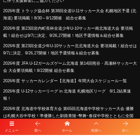
に伴う支援募金にご協力ください
2026年度 トラック協会杯 第38回全道U-11サッカー大会 札幌地区予選 (北
海道) 要項掲載！8/30～9/12開催 組合せ募集
2026年度 第23回岩内町長杯全道少年U-10サッカー南北海道大会 要項掲
載！組合せは9/7に決定、9/26,27開催！地区予選情報＆組合せ募集
2026年度 第23回全道少年U-10サッカー北北海道大会 要項掲載！組合せは
9/7に決定、9/26,27開催！地区予選情報＆組合せ募集
2026年度 JFA U-12ガールズゲーム北海道 第14回熊谷・髙瀬杯サッカー大
会 大会要項掲載！8/22開催 組合せ募集
2026年度 サッカーカレンダー【北海道】年間大会スケジュール一覧
2026年度 U-12サッカーリーグ in 北海道 札幌地区リーグ 8/1,2結果速
報！
2026年度 北海道中学校体育大会 第65回北海道中学校サッカー大会 優勝
は札幌大谷中学校！準優勝した釧路青陵･幣舞･春採中学校とともに全国
へ
メニュー
前へ
ホーム
先頭へ
次へ