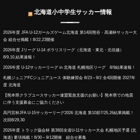
北海道小中学生サッカー情報
2026年度 JFA U-12ガールズゲーム北海道 第14回熊谷・髙瀬杯サッカー大
会 組合せ掲載！8/22,23開催
2026年度 Jリーグ U-14 ポラリスリーグ（北海道・東北・北信越）
8/9,10,結果速報！
2026年度 U-12サッカーリーグ in 北海道 札幌地区リーグ 8/9結果速報！
札幌ジュニアFCジュニアユース 体験練習会 8/23～9/2 全4回開催 2027年
度 北海道
【熊本県クラブユースサッカー連盟緊急支援のお願い】熊本県での地震
に伴う支援募金にご協力ください
高円宮杯JFA U-15サッカーリーグ2026 北海道 第10節7/25,26結果掲載！
次回8/29,30
2026年度 トラック協会杯 第38回全道U-11サッカー大会 札幌地区予選 (北
海道) 要項掲載！8/30～9/12開催 組合せ募集