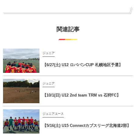
関連記事
ジュニア
【6/27(土) U12 ロバパンCUP 札幌地区予選】
ジュニア
【10/1(日) U12 2nd team TRM vs 石狩FC】
ジュニアユース
【5/16(土) U15 Connectカブスリーグ北海道2部】