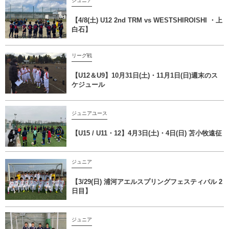
ジュニア
【4/8(土) U12 2nd TRM vs WESTSHIROISHI ・上
白石】
リーグ戦
【U12＆U9】10月31日(土)・11月1日(日)週末のス
ケジュール
ジュニアユース
【U15 / U11・12】4月3日(土)・4日(日) 苫小牧遠征
ジュニア
【3/29(日) 浦河アエルスプリングフェスティバル 2
日目】
ジュニア