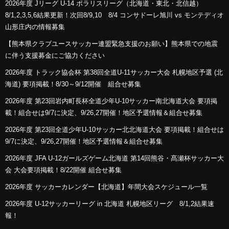
2026年度 Jリーグ U-14 ポラリスリーグ（北海道・東北・北信越）
8/1,2,3,5,6結果更新！次回8/9,10 8/4 コンサドーレ旭川 vs モンテディオ
山形庄内の情報募集
【熊本県クラブユースサッカー連盟緊急支援のお願い】熊本県での地震
に伴う支援募金にご協力ください
2026年度 トラック協会杯 第38回全道U-11サッカー大会 札幌地区予選 (北
海道) 要項掲載！8/30～9/12開催 組合せ募集
2026年度 第23回岩内町長杯全道少年U-10サッカー南北海道大会 要項掲
載！組合せは9/7に決定、9/26,27開催！地区予選情報＆組合せ募集
2026年度 第23回全道少年U-10サッカー北北海道大会 要項掲載！組合せは
9/7に決定、9/26,27開催！地区予選情報＆組合せ募集
2026年度 JFA U-12ガールズゲーム北海道 第14回熊谷・髙瀬杯サッカー大
会 大会要項掲載！8/22開催 組合せ募集
2026年度 サッカーカレンダー【北海道】年間大会スケジュール一覧
2026年度 U-12サッカーリーグ in 北海道 札幌地区リーグ 8/1,2結果速
報！