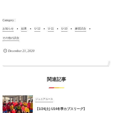
お知らせ
結果
U-12
U-11
U-10
練習試合
その他の試合
December
21
,
2020
関連記事
ジュニアユース
【1/24(土) U14冬季カブスリーグ】