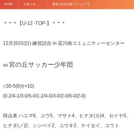
HOME
お知らせ , …
週末の試合結果【ジュニア】
＊＊＊【U-12 -TOP-】＊＊＊
12月20日(日) 練習試合 in 花川南コミュニティーセンター
宮の丘サッカー少年団
vs
○30-5(8分×10)
(0-2/4-1/3-0/5-0/1-2/4-0/3-0/2-0/6-0/2-0)
得点者 ハユマ6、ユウ5、マサト4、ヒナタ(カ)4、セイヤ3、
ヒナタ(ノ)2、シンペイ2、ユウキ2、ケイセイ、ユウト