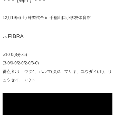
＊＊＊【4年生】＊＊＊
12月19日(土) 練習試合 in 手稲山口小学校体育館
FIBRA
vs
○10-0(8分×5)
(3-0/0-0/2-0/2-0/3-0)
得点者:リョウタ4、ハルマ(タ)2、マサキ、ユウダイ(ホ)、リ
ュウセイ、ユウト