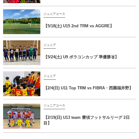
ジュニアユース
【5/18(土) U15 2nd TRM vs AGGRE】
ジュニア
【5/24(土) U9 ポラコンカップ 準優勝🥈】
ジュニア
【2/4(日) U11 Top TRM vs FIBRA・西園福井野】
ジュニアユース
【2/19(日) U13 team 豊頃フットサルリーグ 2日
目】