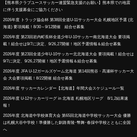
【熊本県クラブユースサッカー連盟緊急支援のお願い】熊本県での地震
に伴う支援募金にご協力ください
2026年度 トラック協会杯 第38回全道U-11サッカー大会 札幌地区予選 (北
海道) 要項掲載！8/30～9/12開催 組合せ募集
2026年度 第23回岩内町長杯全道少年U-10サッカー南北海道大会 要項掲
載！組合せは9/7に決定、9/26,27開催！地区予選情報＆組合せ募集
2026年度 第23回全道少年U-10サッカー北北海道大会 要項掲載！組合せは
9/7に決定、9/26,27開催！地区予選情報＆組合せ募集
2026年度 JFA U-12ガールズゲーム北海道 第14回熊谷・髙瀬杯サッカー大
会 大会要項掲載！8/22開催 組合せ募集
2026年度 サッカーカレンダー【北海道】年間大会スケジュール一覧
2026年度 U-12サッカーリーグ in 北海道 札幌地区リーグ 8/1,2結果速
報！
2026年度 北海道中学校体育大会 第65回北海道中学校サッカー大会 優勝
は札幌大谷中学校！準優勝した釧路青陵･幣舞･春採中学校とともに全国
へ