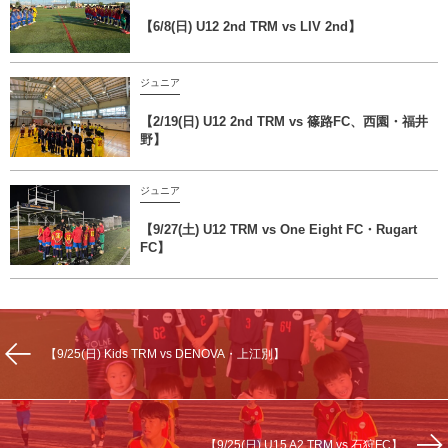
【6/8(日) U12 2nd TRM vs LIV 2nd】
ジュニア
【2/19(日) U12 2nd TRM vs 篠路FC、西園・福井
野】
ジュニア
【9/27(土) U12 TRM vs One Eight FC・Rugart
FC】
【9/25(日) Kids TRM vs DENOVA・上江別】
【9/25(日) U15 A2 TRM vs 石狩FC】