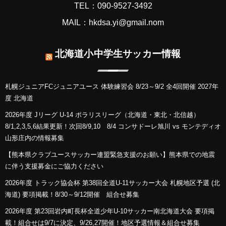
TEL：090-9527-3492
MAIL：hkdsa.yi@gmail.nom
北海道小中学生サッカー情報
札幌ジュニアFCジュニアユース 体験練習会 8/23～9/2 全4回開催 2027年
度 北海道
2026年度 Jリーグ U-14 ポラリスリーグ（北海道・東北・北信越）
8/1,2,3,5,6結果更新！次回8/9,10 8/4 コンサドーレ旭川 vs モンテディオ
山形庄内の情報募集
【熊本県クラブユースサッカー連盟緊急支援のお願い】熊本県での地震
に伴う支援募金にご協力ください
2026年度 トラック協会杯 第38回全道U-11サッカー大会 札幌地区予選 (北
海道) 要項掲載！8/30～9/12開催 組合せ募集
2026年度 第23回岩内町長杯全道少年U-10サッカー南北海道大会 要項掲
載！組合せは9/7に決定、9/26,27開催！地区予選情報＆組合せ募集