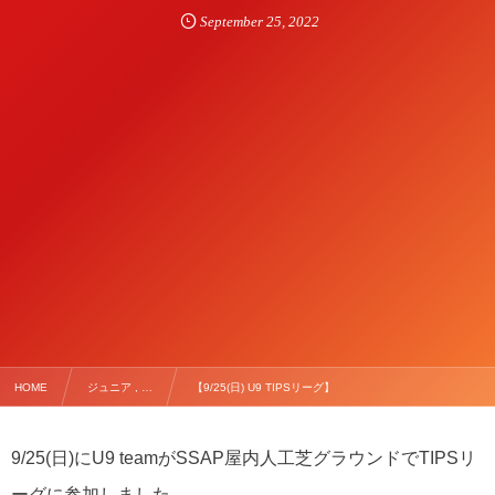
September
25
,
2022
HOME
ジュニア , …
【9/25(日) U9 TIPSリーグ】
9/25(日)にU9 teamがSSAP屋内人工芝グラウンドでTIPSリ
ーグに参加しました。